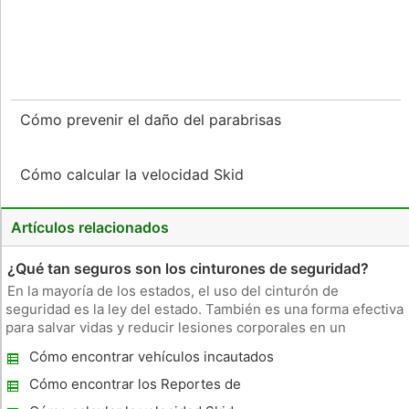
Cómo prevenir el daño del parabrisas
Cómo calcular la velocidad Skid
Artículos relacionados
¿Qué tan seguros son los cinturones de seguridad?
En la mayoría de los estados, el uso del cinturón de
seguridad es la ley del estado. También es una forma efectiva
para salvar vidas y reducir lesiones corporales en un
accidente de automóvil relacionados. El uso de un cinturón de
Cómo encontrar vehículos incautados
seguridad es parte de la conducción segura. Seguridad El uso
de un c
Cómo encontrar los Reportes de
Accidentes Freeway