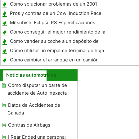
Cómo solucionar problemas de un 2001
Lexus GS300
Pros y contras de un Cowl Induction Race
capilla
Mitsubishi Eclipse RS Especificaciones
Cómo conseguir el mejor rendimiento de la
gasolina de un Mercury Mariner Hybrid
Cómo vender su coche a un depósito de
chatarra
Cómo utilizar un empalme terminal de hoja
de un panel de fusibles Automotive
Cómo cambiar el arranque en un camión
Chevy 1500
Noticias automotrices
Cómo disputar un parte de
accidente de Auto inexacta
Datos de Accidentes de
Canadá
Contras de Airbags
I Rear Ended una persona: