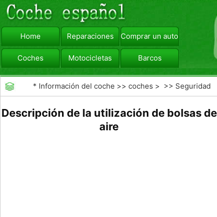
Home
Reparaciones
Comprar un automóvil
Coches
Motocicletas
Barcos
viajar
Camiones
*
Información del coche
>>
coches
> >>
Seguridad
Vial
>>
accidentes de tráfico
Descripción de la utilización de bolsas de
aire