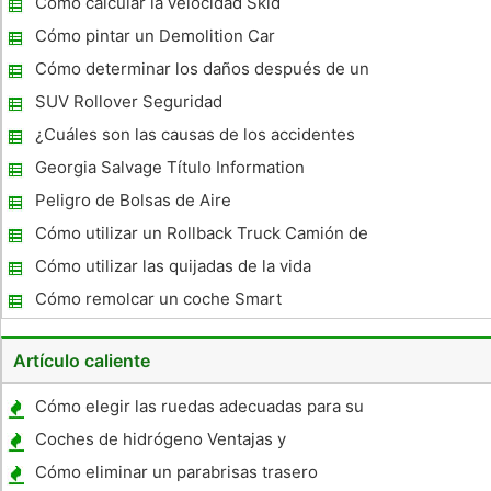
Cómo calcular la velocidad Skid
Cómo pintar un Demolition Car
Cómo determinar los daños después de un
accidente de coche
SUV Rollover Seguridad
¿Cuáles son las causas de los accidentes
de auto?
Georgia Salvage Título Information
Peligro de Bolsas de Aire
Cómo utilizar un Rollback Truck Camión de
auxilio
Cómo utilizar las quijadas de la vida
Cómo remolcar un coche Smart
Artículo caliente
Cómo elegir las ruedas adecuadas para su
coche de carreras
Coches de hidrógeno Ventajas y
desventajas
Cómo eliminar un parabrisas trasero