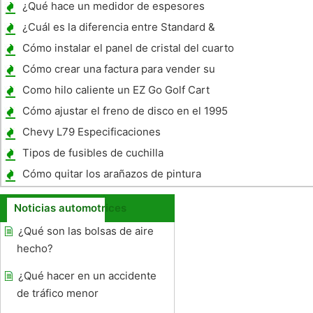
años 1950
¿Qué hace un medidor de espesores
Medida?
¿Cuál es la diferencia entre Standard &
Remolque Ejes de torsión?
Cómo instalar el panel de cristal del cuarto
en un Toyota
Cómo crear una factura para vender su
coche
Como hilo caliente un EZ Go Golf Cart
Cómo ajustar el freno de disco en el 1995
Mustang GT
Chevy L79 Especificaciones
Tipos de fusibles de cuchilla
Cómo quitar los arañazos de pintura
motocicleta
Noticias automotrices
¿Qué son las bolsas de aire
hecho?
¿Qué hacer en un accidente
de tráfico menor