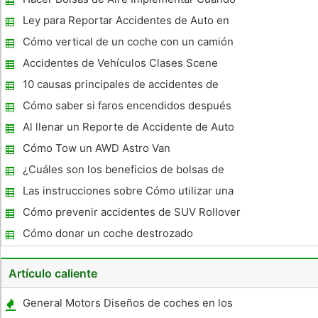
Nacional de Seguridad del Tráfico en EE.UU. en el año 1998
mi coche es Rear Ended ?
comenzó a ex
Ley para Reportar Accidentes de Auto en
Massachusetts
Cómo vertical de un coche con un camión
de remolque
Accidentes de Vehículos Clases Scene
Investigation
10 causas principales de accidentes de
automóvil
Cómo saber si faros encendidos después
de un accidente
Al llenar un Reporte de Accidente de Auto
en Minnesota
Cómo Tow un AWD Astro Van
¿Cuáles son los beneficios de bolsas de
aire en los vehículos?
Las instrucciones sobre Cómo utilizar una
correa de remolque
Cómo prevenir accidentes de SUV Rollover
Cómo donar un coche destrozado
Artículo caliente
General Motors Diseños de coches en los