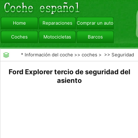
Home
Reparaciones
Comprar un automóvil
Coches
Motocicletas
Barcos
viajar
Camiones
*
Información del coche
>>
coches
> >>
Seguridad
Vial
>>
accidentes de tráfico
Ford Explorer tercio de seguridad del
asiento