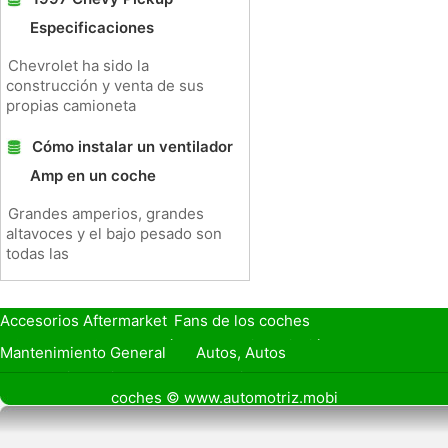
Especificaciones
Chevrolet ha sido la
construcción y venta de sus
propias camioneta
Cómo instalar un ventilador
Amp en un coche
Grandes amperios, grandes
altavoces y el bajo pesado son
todas las
Accesorios Aftermarket
Fans de los coches
Seguro de Coche
Préstamos y Financiación
Mantenimiento General
Autos, Autos
Seguridad Vial
Combustibles
coches © www.automotriz.mobi
Vender Mi Coche