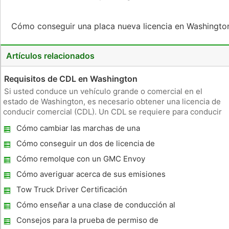
Cómo conseguir una placa nueva licencia en Washingt
Artículos relacionados
Requisitos de CDL en Washington
Si usted conduce un vehículo grande o comercial en el
estado de Washington, es necesario obtener una licencia de
conducir comercial (CDL). Un CDL se requiere para conducir
vehículos que pesan más de 26.001 libras, tiene un remolque
Cómo cambiar las marchas de una
valorados en 10.000 libras o más o que pueden transportar
transmisión manual
más de 16
Cómo conseguir un dos de licencia de
conducir Nivel
Cómo remolque con un GMC Envoy
Cómo averiguar acerca de sus emisiones
de los automóviles
Tow Truck Driver Certificación
Cómo enseñar a una clase de conducción al
límite de velocidad
Consejos para la prueba de permiso de