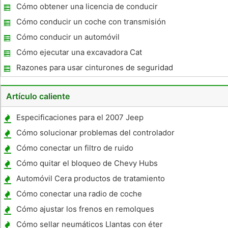
aprendizaje
Cómo obtener una licencia de conducir
comercial en Milwaukee
Cómo conducir un coche con transmisión
manual o palanca de cambios
Cómo conducir un automóvil
Cómo ejecutar una excavadora Cat
Razones para usar cinturones de seguridad
Artículo caliente
Especificaciones para el 2007 Jeep
Wrangler Unlimited
Cómo solucionar problemas del controlador
de freno de remolque
Cómo conectar un filtro de ruido
Cómo quitar el bloqueo de Chevy Hubs
Automóvil Cera productos de tratamiento
Cómo conectar una radio de coche
inteligente
Cómo ajustar los frenos en remolques
campista
Cómo sellar neumáticos Llantas con éter