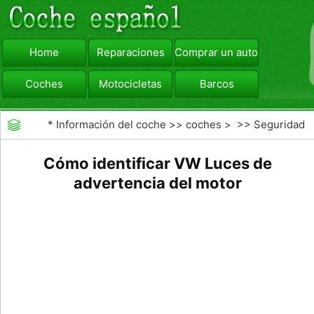
Home
Reparaciones
Comprar un automóvil
Coches
Motocicletas
Barcos
viajar
Camiones
*
Información del coche
>>
coches
> >>
Seguridad
Vial
>>
Educación de los conductores
Cómo identificar VW Luces de
advertencia del motor