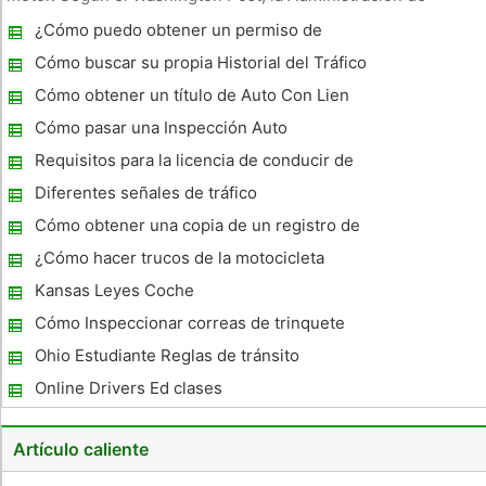
Vehículos Motorizados de Maryland lanzó un programa piloto
¿Cómo puedo obtener un permiso de
que requerirá nuevos controladores para golpear el camino
aprendizaje por aprender en el hogar?
abierto y comb
Cómo buscar su propia Historial del Tráfico
Corte
Cómo obtener un título de Auto Con Lien
Cómo pasar una Inspección Auto
Requisitos para la licencia de conducir de
Colorado
Diferentes señales de tráfico
Cómo obtener una copia de un registro de
conducir de Maryland
¿Cómo hacer trucos de la motocicleta
Kansas Leyes Coche
Cómo Inspeccionar correas de trinquete
Ohio Estudiante Reglas de tránsito
Online Drivers Ed clases
Artículo caliente