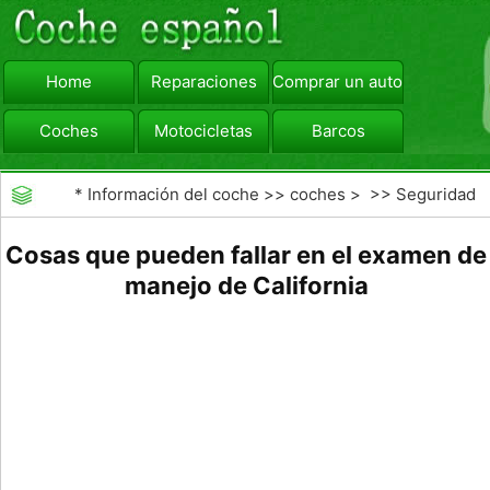
Home
Reparaciones
Comprar un automóvil
Coches
Motocicletas
Barcos
viajar
Camiones
*
Información del coche
>>
coches
> >>
Seguridad
Vial
>>
Educación de los conductores
Cosas que pueden fallar en el examen de
manejo de California