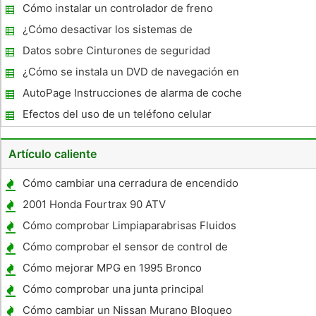
Cómo instalar un controlador de freno
eléctrico
¿Cómo desactivar los sistemas de
seguridad para extracción vehicular?
Datos sobre Cinturones de seguridad
¿Cómo se instala un DVD de navegación en
un Lexus RH400 ?
AutoPage Instrucciones de alarma de coche
Efectos del uso de un teléfono celular
mientras se conduce
Artículo caliente
Cómo cambiar una cerradura de encendido
automático
2001 Honda Fourtrax 90 ATV
Especificaciones
Cómo comprobar Limpiaparabrisas Fluidos
Cómo comprobar el sensor de control de
temperatura en un Chrysler Concorde 3.5
Cómo mejorar MPG en 1995 Bronco
Motor 1997
Cómo comprobar una junta principal
soplada en un coche
Cómo cambiar un Nissan Murano Bloqueo