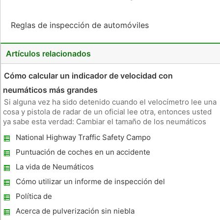
Reglas de inspección de automóviles
Artículos relacionados
Cómo calcular un indicador de velocidad con
neumáticos más grandes
Si alguna vez ha sido detenido cuando el velocímetro lee una
cosa y pistola de radar de un oficial lee otra, entonces usted
ya sabe esta verdad: Cambiar el tamaño de los neumáticos
produce la lectura de el velocímetro off. La mayoría de los
National Highway Traffic Safety Campo
indicadores de velocidad de automóviles se calibran basándo
sobriedad Directrices de examen
Puntuación de coches en un accidente
La vida de Neumáticos
Cómo utilizar un informe de inspección del
vehículo se requiere
Política de
Acerca de pulverización sin niebla