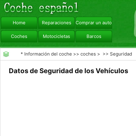
Home
Reparaciones
Comprar un automóvil
Coches
Motocicletas
Barcos
viajar
Camiones
*
Información del coche
>>
coches
> >>
Seguridad
Vial
>>
Driving Safety
Datos de Seguridad de los Vehículos