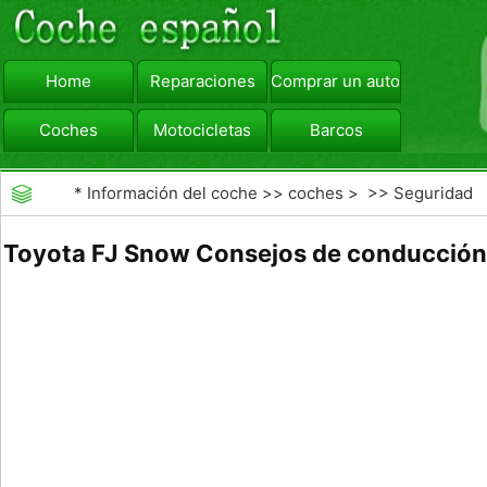
Home
Reparaciones
Comprar un automóvil
Coches
Motocicletas
Barcos
viajar
Camiones
*
Información del coche
>>
coches
> >>
Seguridad
Vial
>>
Driving Safety
Toyota FJ Snow Consejos de conducción