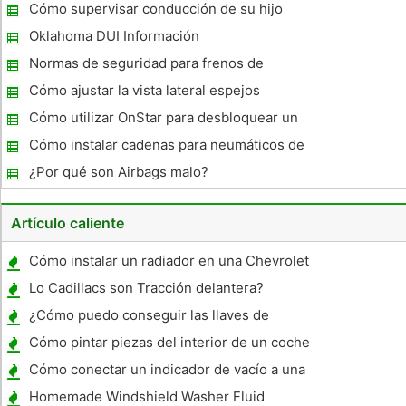
durante la conducción
Cómo supervisar conducción de su hijo
adolescente
Oklahoma DUI Información
Normas de seguridad para frenos de
emergencia
Cómo ajustar la vista lateral espejos
Cómo utilizar OnStar para desbloquear un
vehículo
Cómo instalar cadenas para neumáticos de
un vehículo comercial
¿Por qué son Airbags malo?
Artículo caliente
Cómo instalar un radiador en una Chevrolet
Silverado
Lo Cadillacs son Tracción delantera?
¿Cómo puedo conseguir las llaves de
repuesto para un Honda Odyssey 2006 ?
Cómo pintar piezas del interior de un coche
Cómo conectar un indicador de vacío a una
Quadrajet
Homemade Windshield Washer Fluid