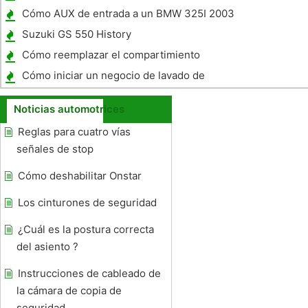
Cómo AUX de entrada a un BMW 325I 2003
Suzuki GS 550 History
Cómo reemplazar el compartimiento
consola central en el Toyota Camry 2005
Cómo iniciar un negocio de lavado de
coches fácilmente
Noticias automotrices
Reglas para cuatro vías
señales de stop
Cómo deshabilitar Onstar
Los cinturones de seguridad
¿Cuál es la postura correcta
del asiento ?
Instrucciones de cableado de
la cámara de copia de
seguridad