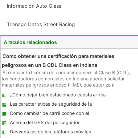
Información Auto Glass
Teenage Datos Street Racing
Artículos relacionados
Cómo obtener una certificación para materiales
peligrosos en un B CDL Class en Indiana
Al renovar la licencia de conducir comercial Clase B (CDL),
los conductores comerciales en Indiana pueden solicitar
materiales peligrosos endoso (HME), que autoriza a
transportar cualquier tipo de peligro producto, tales como los
¿Cómo dejar bien estacionado cuesta arriba
materiales explosivos, radiactivos o inflamables. Para obtener
con un encintado
el endo
Las características de seguridad de la
Hyundai Entourage 2007 SE
Cómo cambiar de carril coche con el
interior Retrovisores
Acerca del GPS del perseguidor
adolescente Dispositivos
Desventajas de los teléfonos móviles