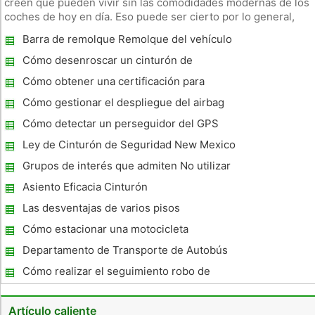
creen que pueden vivir sin las comodidades modernas de los
coches de hoy en día. Eso puede ser cierto por lo general,
pero cuando se trata de los cinturones de seguridad, vivir sin
Barra de remolque Remolque del vehículo
ellos en el caso de un accidente no puede ser posible. El sitio
Información
Cómo desenroscar un cinturón de
seguridad
Cómo obtener una certificación para
materiales peligrosos en un B CDL Class en
Cómo gestionar el despliegue del airbag
Indiana
Cómo detectar un perseguidor del GPS
conectado a su coche
Ley de Cinturón de Seguridad New Mexico
Grupos de interés que admiten No utilizar
durante la conducción Electrónica
Asiento Eficacia Cinturón
Las desventajas de varios pisos
Aparcamiento
Cómo estacionar una motocicleta
Departamento de Transporte de Autobús
Escolar Reglamento Ruta
Cómo realizar el seguimiento robo de
automóviles
Artículo caliente