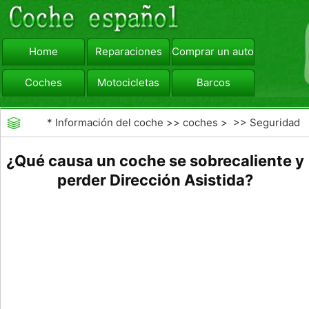
Home
Reparaciones
Comprar un automóvil
Coches
Motocicletas
Barcos
viajar
Camiones
*
Información del coche
>>
coches
> >>
Seguridad
Vial
>>
Driving Safety
¿Qué causa un coche se sobrecaliente y
perder Dirección Asistida?