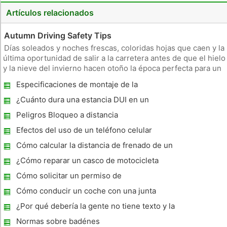
Artículos relacionados
Autumn Driving Safety Tips
Días soleados y noches frescas, coloridas hojas que caen y la
última oportunidad de salir a la carretera antes de que el hielo
y la nieve del invierno hacen otoño la época perfecta para un
viaje por carretera. Pero entre toda esa belleza son algunos
Especificaciones de montaje de la
de los riesgos que usted debe conocer. No se deje
manguera hidráulica Weatherhead
¿Cuánto dura una estancia DUI en un
registro del DMV?
Peligros Bloqueo a distancia
Efectos del uso de un teléfono celular
mientras se conduce
Cómo calcular la distancia de frenado de un
Auto
¿Cómo reparar un casco de motocicleta
barbijo
Cómo solicitar un permiso de
estacionamiento para discapacitados en
Cómo conducir un coche con una junta
Nueva York
principal soplada
¿Por qué debería la gente no tiene texto y la
impulsión ?
Normas sobre badénes