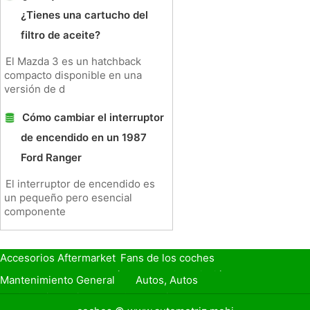
¿Tienes una cartucho del
filtro de aceite?
El Mazda 3 es un hatchback
compacto disponible en una
versión de d
Cómo cambiar el interruptor
de encendido en un 1987
Ford Ranger
El interruptor de encendido es
un pequeño pero esencial
componente
Accesorios Aftermarket
Fans de los coches
Seguro de Coche
Préstamos y Financiación
Mantenimiento General
Autos, Autos
Seguridad Vial
Combustibles