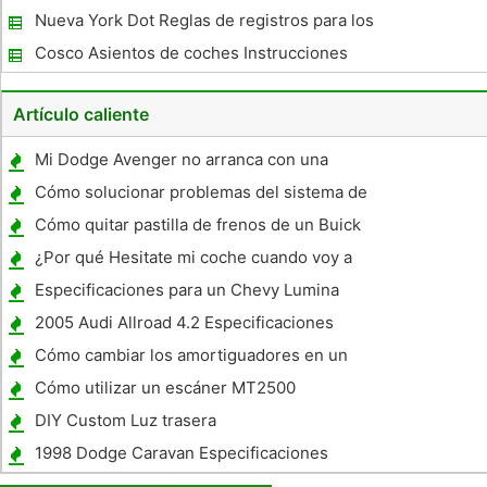
Nueva York Dot Reglas de registros para los
conductores intraestatales
Cosco Asientos de coches Instrucciones
Correa
Artículo caliente
Mi Dodge Avenger no arranca con una
nueva batería
Cómo solucionar problemas del sistema de
dirección en un Mercury Villager
Cómo quitar pastilla de frenos de un Buick
Century
¿Por qué Hesitate mi coche cuando voy a
Hill ?
Especificaciones para un Chevy Lumina
1998
2005 Audi Allroad 4.2 Especificaciones
Cómo cambiar los amortiguadores en un
Toyota Tundra TRD 2001
Cómo utilizar un escáner MT2500
DIY Custom Luz trasera
1998 Dodge Caravan Especificaciones