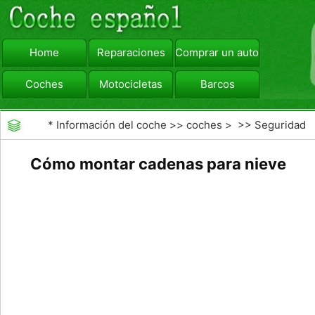
Home
Reparaciones
Comprar un automóvil
Coches
Motocicletas
Barcos
viajar
Camiones
*
Información del coche
>>
coches
> >>
Seguridad
Vial
>>
Driving Safety
Cómo montar cadenas para nieve