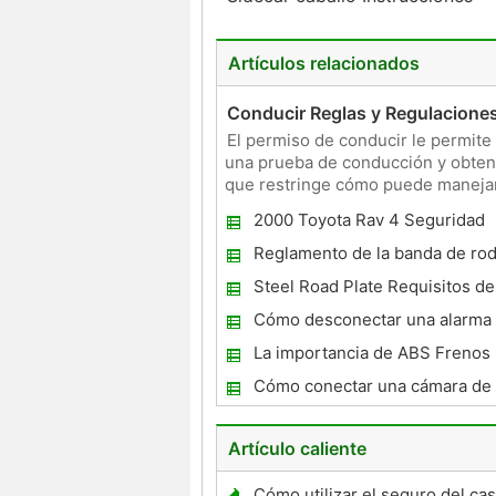
Artículos relacionados
Conducir Reglas y Regulaciones
El permiso de conducir le permite
una prueba de conducción y obtene
que restringe cómo puede manejar 
todos los estad
2000 Toyota Rav 4 Seguridad
Reglamento de la banda de ro
neumático en Georgia
Steel Road Plate Requisitos d
Cómo desconectar una alarma 
de seguridad en un Jeep Com
La importancia de ABS Frenos
Cómo conectar una cámara de
Artículo caliente
Cómo utilizar el seguro del ca