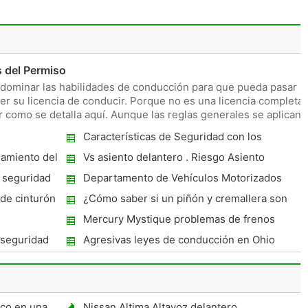
 del Permiso
 dominar las habilidades de conducción para que pueda pasar
r su licencia de conducir. Porque no es una licencia completa,
como se detalla aquí. Aunque las reglas generales se aplican 
Características de Seguridad con los
Montacargas
damiento del
Vs asiento delantero . Riesgo Asiento
trasero
e seguridad
Departamento de Vehículos Motorizados
Restricciones de la licencia de California
de cinturón
¿Cómo saber si un piñón y cremallera son
mander
malos
Mercury Mystique problemas de frenos
 seguridad
Agresivas leyes de conducción en Ohio
sco en una
Nissan Altima Altavoz delantero