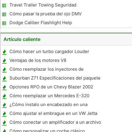
Travel Trailer Towing Seguridad
Cómo pasar la prueba del ojo DMV
Dodge Caliber Flashlight Help
Artículo caliente
Cómo hacer un turbo cargador Louder
Ventajas de los motores V8
Cómo reemplazar los inyectores de
combustible en 1ZZ FE
Suburban Z71 Especificaciones del paquete
Opciones RPO de un Chevy Blazer 2002
Cómo reemplazar un Mercedes E-320
Batería
¿Cómo instalo un encabezado en una
Blazer K5?
Cómo ajustar el embrague en un VW Jetta
1996
Cómo conectar un amplificador a un archivo
estéreo
Cómo personalizar un coche clásico