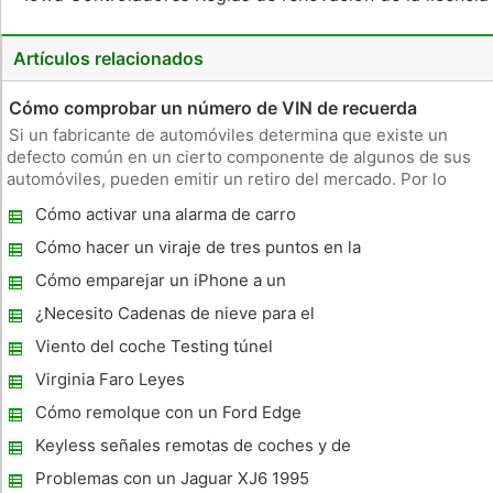
Artículos relacionados
Cómo comprobar un número de VIN de recuerda
Si un fabricante de automóviles determina que existe un
defecto común en un cierto componente de algunos de sus
automóviles, pueden emitir un retiro del mercado. Por lo
general, en una situación de retiro, todo propietario de un
Cómo activar una alarma de carro
vehículo retirado tiene derecho a una reparación o reemplazo
sin cargo.
Cómo hacer un viraje de tres puntos en la
Prueba de conducción
Cómo emparejar un iPhone a un
¿Necesito Cadenas de nieve para el
Grapevine California?
Viento del coche Testing túnel
Virginia Faro Leyes
Cómo remolque con un Ford Edge
Keyless señales remotas de coches y de
Seguridad
Problemas con un Jaguar XJ6 1995