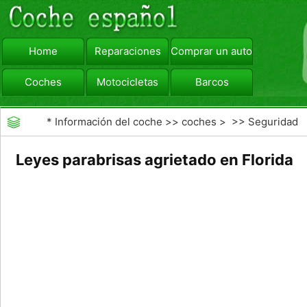
Home
Reparaciones
Comprar un automóvil
Coches
Motocicletas
Barcos
viajar
Camiones
*
Información del coche
>>
coches
> >>
Seguridad
Vial
>>
Driving Safety
Leyes parabrisas agrietado en Florida