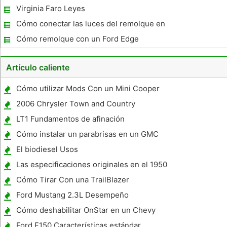
Virginia Faro Leyes
Cómo conectar las luces del remolque en
un Mercury
Cómo remolque con un Ford Edge
Artículo caliente
Cómo utilizar Mods Con un Mini Cooper
2006 Chrysler Town and Country
Especificaciones
LT1 Fundamentos de afinación
Cómo instalar un parabrisas en un GMC
Truck 1983
El biodiesel Usos
Las especificaciones originales en el 1950
GMC Truck
Cómo Tirar Con una TrailBlazer
Ford Mustang 2.3L Desempeño
Cómo deshabilitar OnStar en un Chevy
Truck 2005
Ford F150 Características estándar