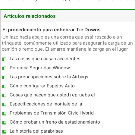
Artículos relacionados
El procedimiento para enhebrar Tie Downs
Un lazo hacia abajo es una correa que está roscado a un
trinquete, comúnmente utilizado para asegurar la carga de un
camión o remolque. El amarre mantiene la carga en el lugar
mientras aprieta el trinquete. Después de cada giro de la
Las cosas que causan accidentes
manivela de trinquete, los engranajes se bloqueará en su
automovilísticos
lugar, mi
Potencia Seguridad Window
Las preocupaciones sobre la Airbags
Cómo configurar Espejos Auto
Cosas que hacen que usted reprueba el
examen de manejo
Especificaciones de montaje de la
manguera hidráulica Weatherhead
Problemas de Transmisión Civic Hybrid
Cómo probar un freno de estacionamiento
La historia del parabrisas