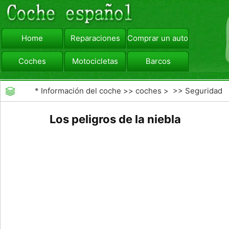
Home
Reparaciones
Comprar un automóvil
Coches
Motocicletas
Barcos
viajar
Camiones
*
Información del coche
>>
coches
> >>
Seguridad
Vial
>>
Driving Safety
Los peligros de la niebla