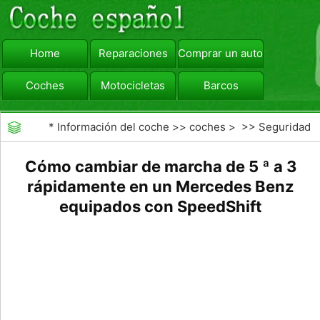
Home
Reparaciones
Comprar un automóvil
Coches
Motocicletas
Barcos
viajar
Camiones
*
Información del coche
>>
coches
> >>
Seguridad
Vial
>>
Consejos de Conducción
Cómo cambiar de marcha de 5 ª a 3
rápidamente en un Mercedes Benz
equipados con SpeedShift