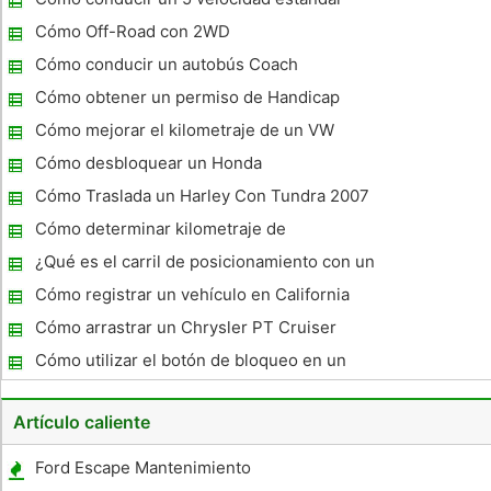
importante que usted sepa cómo recuperar el control de su
coche cuando lo
Cómo Off-Road con 2WD
Cómo conducir un autobús Coach
Cómo obtener un permiso de Handicap
Cómo mejorar el kilometraje de un VW
refrigerados por aire
Cómo desbloquear un Honda
Cómo Traslada un Harley Con Tundra 2007
Cómo determinar kilometraje de
combustible de un coche
¿Qué es el carril de posicionamiento con un
coche ?
Cómo registrar un vehículo en California
Cómo arrastrar un Chrysler PT Cruiser
Cómo utilizar el botón de bloqueo en un
Aveo
Artículo caliente
Ford Escape Mantenimiento