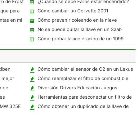
o de Frost
¿Cuándo se debe Faros estar encendido?
nque para
Cómo cambiar un Corvette 2001
ift coche de
Correctamente
ntas en mi
Cómo prevenir coleando en la nieve
No se puede quitar la llave en un Saab
Cómo probar la aceleración de un 1999
Pontiac Grand Prix GT
ciben
Cómo cambiar el sensor de O2 en un Lexus
LS430
l mejor
Cómo reemplazar el filtro de combustible
en un Ford Ranger 2006
r de
Diversión Drivers Educación Juegos
es
Herramientas para desconectar un filtro de
combustible
 BMW 325E
Cómo obtener un duplicado de la llave de
un Infiniti