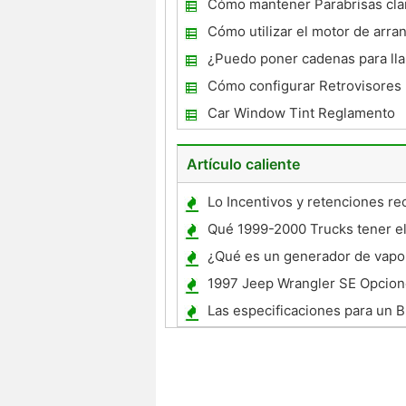
Cómo mantener Parabrisas clar
Cómo utilizar el motor de arra
conseguir un estancado sticksh
¿Puedo poner cadenas para lla
la carretera
Chevy Tahoe?
Cómo configurar Retrovisores
Car Window Tint Reglamento
Artículo caliente
Lo Incentivos y retenciones re
Agencias de autos?
Qué 1999-2000 Trucks tener e
rendimiento de la gasolina?
¿Qué es un generador de vapo
recuperación de calor?
1997 Jeep Wrangler SE Opcion
Las especificaciones para un
1987