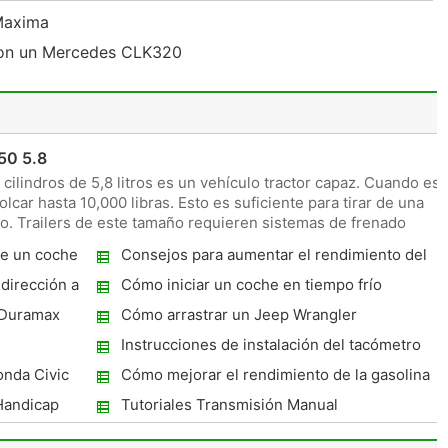
 Maxima
con un Mercedes CLK320
50 5.8
cilindros de 5,8 litros es un vehículo tractor capaz. Cuando est
r hasta 10,000 libras. Esto es suficiente para tirar de una
o. Trailers de este tamaño requieren sistemas de frenado
de un coche
Consejos para aumentar el rendimiento del
combustible en un Honda Odyssey
dirección a
Cómo iniciar un coche en tiempo frío
 Duramax
Cómo arrastrar un Jeep Wrangler
Instrucciones de instalación del tacómetro
nda Civic
Cómo mejorar el rendimiento de la gasolina
en una Xterra
Handicap
Tutoriales Transmisión Manual