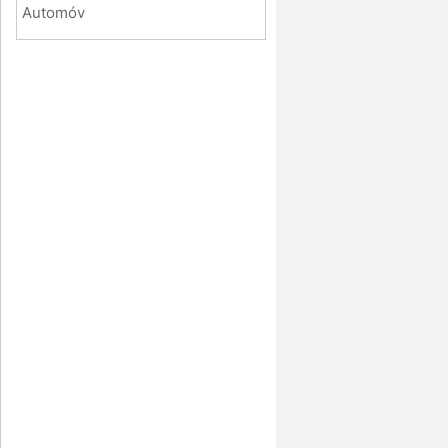
Automóv
á