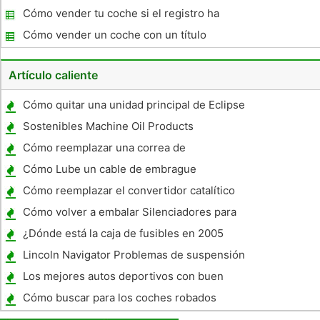
Cómo vender tu coche si el registro ha
caducado
Cómo vender un coche con un título
reconstruido
Artículo caliente
Cómo quitar una unidad principal de Eclipse
93
Sostenibles Machine Oil Products
Cómo reemplazar una correa de
distribución en un Nissan Pathfinder 1996
Cómo Lube un cable de embrague
Cómo reemplazar el convertidor catalítico
en un 1993 Saturn SL2
Cómo volver a embalar Silenciadores para
la YZ250
¿Dónde está la caja de fusibles en 2005
GTO ?
Lincoln Navigator Problemas de suspensión
trasera
Los mejores autos deportivos con buen
rendimiento de gasolina
Cómo buscar para los coches robados