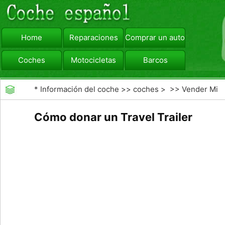
Home
Reparaciones
Comprar un automóvil
Coches
Motocicletas
Barcos
viajar
Camiones
*
Información del coche
>>
coches
> >>
Vender Mi
Coche
>>
La venta de un coche usted mismo
Cómo donar un Travel Trailer