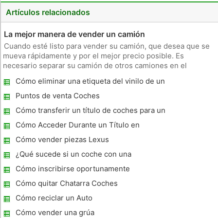
Artículos relacionados
La mejor manera de vender un camión
Cuando esté listo para vender su camión, que desea que se
mueva rápidamente y por el mejor precio posible. Es
necesario separar su camión de otros camiones en el
mercado. Además, usted necesita para pintar un cuadro
Cómo eliminar una etiqueta del vinilo de un
completo de su camión con las dos palabras descriptivas e
coche
imágenes. La fabricación d
Puntos de venta Coches
Cómo transferir un título de coches para un
cónyuge
Cómo Acceder Durante un Título en
Georgia
Cómo vender piezas Lexus
¿Qué sucede si un coche con una
suscripción de Sirius obtiene Vendido?
Cómo inscribirse oportunamente
considerando una Título en Texas
Cómo quitar Chatarra Coches
Cómo reciclar un Auto
Cómo vender una grúa