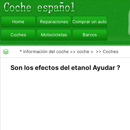
Home
Reparaciones
Comprar un automóvil
Coches
Motocicletas
Barcos
viajar
Camiones
*
Información del coche
>>
coche
> >>
Coches
Son los efectos del etanol Ayudar ?