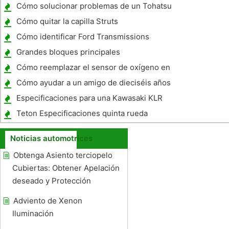
Cómo solucionar problemas de un Tohatsu
Cómo quitar la capilla Struts
Cómo identificar Ford Transmissions
Grandes bloques principales
especificaciones de torque del perno
Cómo reemplazar el sensor de oxígeno en
prisionero
un Dodge RAM 2002 4.7
Cómo ayudar a un amigo de dieciséis años
aprender a conducir
Especificaciones para una Kawasaki KLR
650 2008
Teton Especificaciones quinta rueda
Noticias automotrices
Obtenga Asiento terciopelo
Cubiertas: Obtener Apelación
deseado y Protección
Adviento de Xenon
Iluminación