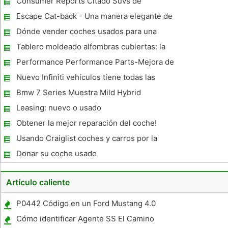
Consumer Reports Citado Suvs de
combustible eficiente
Escape Cat-back - Una manera elegante de
mejorar el rendimiento del coche
Dónde vender coches usados ​​para una
venta rápida y competitiva
Tablero moldeado alfombras cubiertas: la
promesa de una protección de por vida
Performance Performance Parts-Mejora de
su coche
Nuevo Infiniti vehículos tiene todas las
características para llevar su aliento
Bmw 7 Series Muestra Mild Hybrid
Leasing: nuevo o usado
Obtener la mejor reparación del coche!
Usando Craiglist coches y carros por la
Sección Propietario
Donar su coche usado
Artículo caliente
P0442 Código en un Ford Mustang 4.0
Motor 2006
Cómo identificar Agente SS El Camino