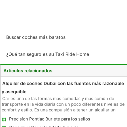
Buscar coches más baratos
¿Qué tan seguro es su Taxi Ride Home
Artículos relacionados
Alquiler de coches Dubai con las fuentes más razonable
y asequible
Car es una de las formas más cómodas y más común de
transporte en la vida diaria con un poco diferentes niveles de
confort y estilo. Es una compulsión a tener un alquilar un
coche cuando usted está fuera de la estación, sobre todo
Precision Pontiac Burlete para los sellos
cuando no has estado antes. Los viajes de negocios o
perfectos y sin molestarse
vacaciones de pl