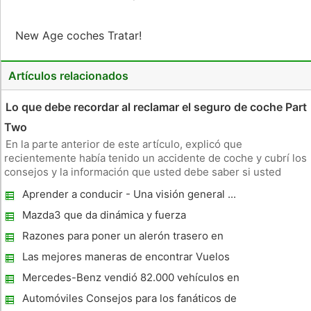
New Age coches Tratar!
Artículos relacionados
Lo que debe recordar al reclamar el seguro de coche Part
Two
En la parte anterior de este artículo, explicó que
recientemente había tenido un accidente de coche y cubrí los
consejos y la información que usted debe saber si usted
alguna vez en un accidente de coche y lo que hay que hacer
Aprender a conducir - Una visión general ...
para reclamar en su seguro de automóvil. Esta segunda parte
se verá en lo
Mazda3 que da dinámica y fuerza
Razones para poner un alerón trasero en
Porsche y Audi Coches
Las mejores maneras de encontrar Vuelos
Coches Nissan usados ​​
Mercedes-Benz vendió 82.000 vehículos en
todo el mundo
Automóviles Consejos para los fanáticos de