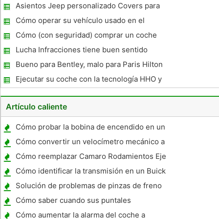
servicio Porsche
Asientos Jeep personalizado Covers para
ese toque personal
Cómo operar su vehículo usado en el
concesionario de coches
Cómo (con seguridad) comprar un coche
que todavía es deuda llevando los
Lucha Infracciones tiene buen sentido
financiero
Bueno para Bentley, malo para Paris Hilton
Ejecutar su coche con la tecnología HHO y
cosechar los beneficios
Artículo caliente
Cómo probar la bobina de encendido en un
1968 Chevrolet
Cómo convertir un velocímetro mecánico a
un velocímetro electrónico
Cómo reemplazar Camaro Rodamientos Eje
Cómo identificar la transmisión en un Buick
Solución de problemas de pinzas de freno
Cómo saber cuando sus puntales
delanteros necesitan cambiar
Cómo aumentar la alarma del coche a