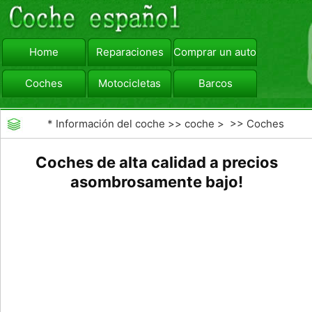
Home
Reparaciones
Comprar un automóvil
Coches
Motocicletas
Barcos
viajar
Camiones
*
Información del coche
>>
coche
> >>
Coches
Coches de alta calidad a precios
asombrosamente bajo!