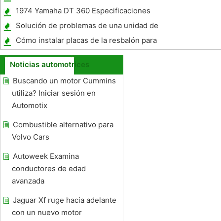
distancia Distancia
1974 Yamaha DT 360 Especificaciones
Solución de problemas de una unidad de
envío de Temperatura
Cómo instalar placas de la resbalón para
Honda Rincon ATVs
Noticias automotrices
Buscando un motor Cummins
utiliza? Iniciar sesión en
Automotix
Combustible alternativo para
Volvo Cars
Autoweek Examina
conductores de edad
avanzada
Jaguar Xf ruge hacia adelante
con un nuevo motor