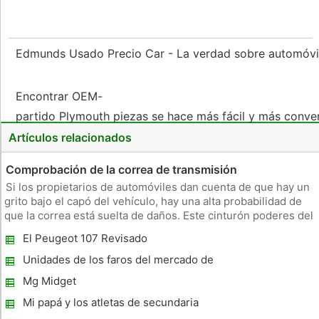
Edmunds Usado Precio Car - La verdad sobre automóvile
Encontrar OEM-
partido Plymouth piezas se hace más fácil y más conve
Artículos relacionados
Comprobación de la correa de transmisión
Si los propietarios de automóviles dan cuenta de que hay un
grito bajo el capó del vehículo, hay una alta probabilidad de
que la correa está suelta de daños. Este cinturón poderes del
aire acondicionado, bomba de agua, dirección asistida, frenos
El Peugeot 107 Revisado
de potencia, el alternador y otros aparatos de vehícul
Unidades de los faros del mercado de
accesorios
Mg Midget
Mi papá y los atletas de secundaria