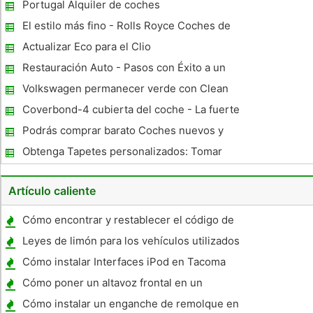
Portugal Alquiler de coches
El estilo más fino - Rolls Royce Coches de
boda siguen siendo la mejor
Actualizar Eco para el Clio
Restauración Auto - Pasos con Éxito a un
coche de gran apariencia
Volkswagen permanecer verde con Clean
Diesel Motors
Coverbond-4 cubierta del coche - La fuerte
Custom Car Covers
Podrás comprar barato Coches nuevos y
usados ​​en Subastas
Obtenga Tapetes personalizados: Tomar
una decisión madura
Artículo caliente
Cómo encontrar y restablecer el código de
entrada sin llave para un '96 Ford Taurus
Leyes de limón para los vehículos utilizados
en Wyoming
Cómo instalar Interfaces iPod en Tacoma
Cómo poner un altavoz frontal en un
Cadillac Fleetwood 1993
Cómo instalar un enganche de remolque en