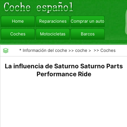
Home
Reparaciones
Comprar un automóvil
Coches
Motocicletas
Barcos
viajar
Camiones
*
Información del coche
>>
coche
> >>
Coches
La influencia de Saturno Saturno Parts
Performance Ride