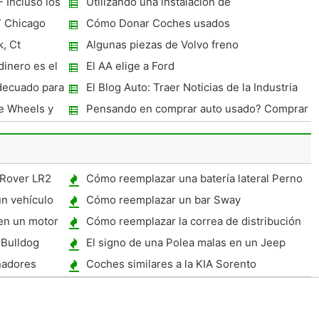
 Incluso los
Utilizando una instalación de
almacenamiento
7 Chicago
Cómo Donar Coches usados ​​
, Ct
Algunas piezas de Volvo freno
dinero es el
El AA elige a Ford
adecuado para
El Blog Auto: Traer Noticias de la Industria
cercano a compradores Auto Parts Train
e Wheels y
Pensando en comprar auto usado? Comprar
omún?
coches Hyundai
 Rover LR2
Cómo reemplazar una batería lateral Perno
Terminal
n vehículo
Cómo reemplazar un bar Sway
 en un motor
Cómo reemplazar la correa de distribución
en un Civic 2001
Bulldog
El signo de una Polea malas en un Jeep
Liberty
nadores
Coches similares a la KIA Sorento