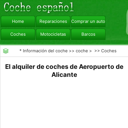
Home
Reparaciones
Comprar un automóvil
Coches
Motocicletas
Barcos
viajar
Camiones
*
Información del coche
>>
coche
> >>
Coches
El alquiler de coches de Aeropuerto de
Alicante