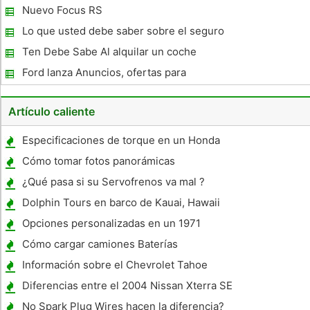
Nuevo Focus RS
Lo que usted debe saber sobre el seguro
de coche!
Ten Debe Sabe Al alquilar un coche
Ford lanza Anuncios, ofertas para
impresionar a los compradores de
automóviles
Artículo caliente
Especificaciones de torque en un Honda
Accord
Cómo tomar fotos panorámicas
¿Qué pasa si su Servofrenos va mal ?
Dolphin Tours en barco de Kauai, Hawaii
Opciones personalizadas en un 1971
Chevrolet
Cómo cargar camiones Baterías
Información sobre el Chevrolet Tahoe
Vehículo
Diferencias entre el 2004 Nissan Xterra SE
& XE
No Spark Plug Wires hacen la diferencia?