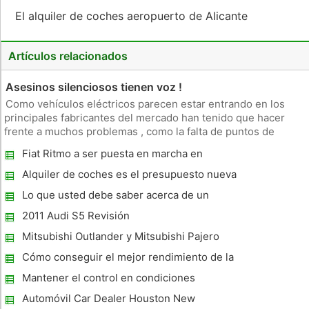
El alquiler de coches aeropuerto de Alicante
Artículos relacionados
Asesinos silenciosos tienen voz !
Como vehículos eléctricos parecen estar entrando en los
principales fabricantes del mercado han tenido que hacer
frente a muchos problemas , como la falta de puntos de
recarga , para que el EV una alternativa razonable a los
Fiat Ritmo a ser puesta en marcha en
coches de gasolina. La falta de ruido, una de las apelaciones a
Australia
los defenso
Alquiler de coches es el presupuesto nueva
forma de viajar en el Reino Unido
Lo que usted debe saber acerca de un
conocimiento de embarque
2011 Audi S5 Revisión
Mitsubishi Outlander y Mitsubishi Pajero
características
Cómo conseguir el mejor rendimiento de la
gasolina al convertirse en un Hypermiler.
Mantener el control en condiciones
Los mejores consejos para obtener el mejor
meteorológicas adversas
Automóvil Car Dealer Houston New
rendimiento de gasolina de su coche.