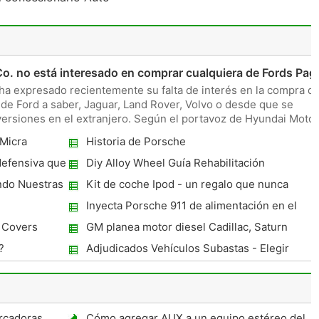
o. no está interesado en comprar cualquiera de Fords Pag
ha expresado recientemente su falta de interés en la compra d
de Ford a saber, Jaguar, Land Rover, Volvo o desde que se
versiones en el extranjero. Según el portavoz de Hyundai Motor
 Micra
Historia de Porsche
defensiva que
Diy Alloy Wheel Guía Rehabilitación
ndo Nuestras
Kit de coche Ipod - un regalo que nunca
habría de pensamiento de, pero no puedo
Inyecta Porsche 911 de alimentación en el
vivir sin
Cayenne
 Covers
GM planea motor diesel Cadillac, Saturn
Cars Hecho por 2010
?
Adjudicados Vehículos Subastas - Elegir
Bargain Car Used
rcadoras
Cómo agregar AUX a un equipo estéreo del