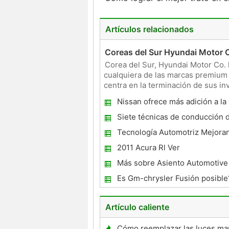
Artículos relacionados
Coreas del Sur Hyundai Motor C
Corea del Sur, Hyundai Motor Co. 
cualquiera de las marcas premium 
centra en la terminación de sus in
Como estamos po
Nissan ofrece más adición a la
Siete técnicas de conducción 
podría salvar su vida
Tecnología Automotriz Mejora
vidas \\ \\
2011 Acura Rl Ver
Más sobre Asiento Automotive
Es Gm-chrysler Fusión posible
Artículo caliente
Cómo reemplazar las luces ma