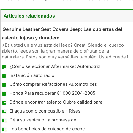
Artículos relacionados
Genuine Leather Seat Covers Jeep: Las cubiertas del
asiento lujoso y duradero
¿Es usted un entusiasta del jeep? Great! Siendo el cuerpo
abierto, jeeps son la gran manera de disfrutar de la
naturaleza. Estos son muy versátiles también. Usted puede ir
a la mayoría de los lugares con su jeep. Estos son
¿Cómo seleccionar Aftermarket Automotriz
considerados elegantes por muchas personas así. Sin
Accesorios
embargo, los dueños de je
Instalación auto radio
Cómo comprar Refacciones Automotrices
de surtidores en línea es un asunto
Honda Para recuperar 81.000 2004-2005
rentable?
Acuerdos de Honda
Dónde encontrar asiento Cubre calidad para
su vehículo?
El agua como combustible - Rises
popularidad en los convenios Car Run agua
Dé a su vehículo La promesa de
mantenimiento
Los beneficios de cuidado de coche