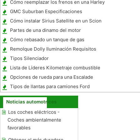
Cómo reemplazar los frenos en una Harley
Davidson Electra Glide
GMC Suburban Especificaciones
Cómo instalar Sirius Satellite en un Scion
xB 2005
Partes de una dinamo del motor
Cómo rebasado un tanque de gas
motocicleta
Remolque Dolly Iluminación Requisitos
Tipos Silenciador
Lista de Líderes Kilometraje combustible
Opciones de rueda para una Escalade
Tipos de llantas para camiones Ford
Noticias automotrices
Los coches eléctricos -
Coches ambientalmente
favorables
Obtener el más duradero