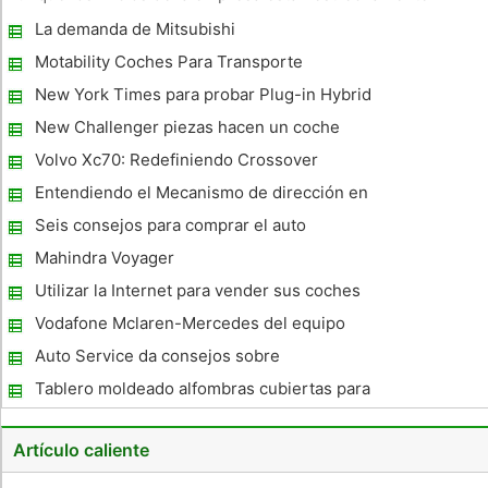
relacionados con la producción de aviones, fue en 1923 que
La demanda de Mitsubishi
la primera motocicleta fue producido en una fábrica de BMW.
En la actualidad, la comp
Motability Coches Para Transporte
asequible
New York Times para probar Plug-in Hybrid
Vehicle
New Challenger piezas hacen un coche
nuevo toque clásico
Volvo Xc70: Redefiniendo Crossover
Formula
Entendiendo el Mecanismo de dirección en
su coche
Seis consejos para comprar el auto
apropiado
Mahindra Voyager
Utilizar la Internet para vender sus coches
Vodafone Mclaren-Mercedes del equipo
Impactos New Era
Auto Service da consejos sobre
Procedimientos de Mantenimiento
Tablero moldeado alfombras cubiertas para
Automotriz para la Seguridad Ambiental
la protección a largo plazo eficaz y
Artículo caliente