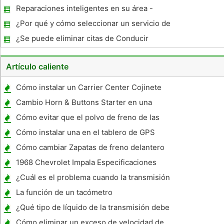
Crash Test
Reparaciones inteligentes en su área -
Reino Unido
¿Por qué y cómo seleccionar un servicio de
limusina
¿Se puede eliminar citas de Conducir
Record
Artículo caliente
Cómo instalar un Carrier Center Cojinete
Cambio Horn & Buttons Starter en una
motocicleta
Cómo evitar que el polvo de freno de las
ruedas dañinos
Cómo instalar una en el tablero de GPS
Cómo cambiar Zapatas de freno delantero
1968 Chevrolet Impala Especificaciones
¿Cuál es el problema cuando la transmisión
de su coche permanece en primera marcha?
La función de un tacómetro
¿Qué tipo de líquido de la transmisión debe
usar?
Cómo eliminar un exceso de velocidad de