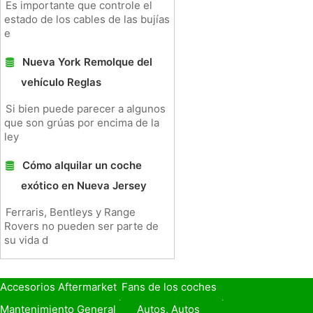
Es importante que controle el
estado de los cables de las bujías
e
Nueva York Remolque del
vehículo Reglas
Si bien puede parecer a algunos
que son grúas por encima de la
ley
Cómo alquilar un coche
exótico en Nueva Jersey
Ferraris, Bentleys y Range
Rovers no pueden ser parte de
su vida d
Accesorios Aftermarket
Fans de los coches
Seguro de Coche
Préstamos y Financiación
Mantenimiento General
Autos, Autos