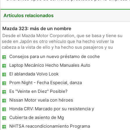
Artículos relacionados
Mazda 323: más de un nombre
Desde el Mazda Motor Corporation, que se basa y tiene su
sede en Japón es otro vehículo que ha hecho volver la
cabeza a la vista de ello y ha hecho sus pasajeros y su
maravilla conductor sobre la comodidad y fiabilidad que este
Consejos para un nuevo préstamo de coche
vehículo podría ofrecer. Este es el vehículo es el Mazda 323.
en India
Es un coch
Laptop Mecánico Hecho Manuales Auto
Arcaico
El ablandada Volvo Look
Prom Night - Fecha Especial, danza
especial, y un paseo muy especial - usted
Es "Veinte en Diez" Posible?
ha alquilado una limusina
Nissan Motor vuela con héroes
Honda CRV: Marcado por su resistencia y
fiabilidad
Cubierta de asiento de Mg
NHTSA reacondicionamiento Programa