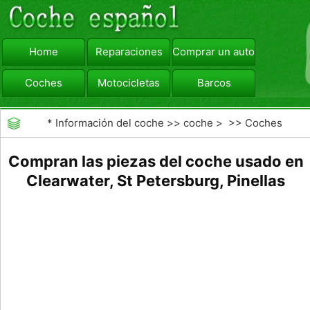
Home
Reparaciones
Comprar un automóvil
Coches
Motocicletas
Barcos
viajar
Camiones
*
Información del coche
>>
coche
> >>
Coches
Compran las piezas del coche usado en
Clearwater, St Petersburg, Pinellas