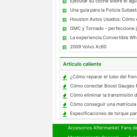
Ejecutar su coche sobre el agu
Una guía para la Policía Subast
Houston Autos Usados: Cómo 
los sitios web clasificados
GMC y Tornado - perfeccione j
anunciada
La experiencia Convertible Wh
2009 Volvo Xc60
Artículo caliente
¿Cómo reparar el tubo del fren
Aspire
Cómo conectar Boost Gauges F
Cómo eliminar la transmisión 
Intrepid
Cómo conseguir una matrícula
Massachusetts
Especificaciones de torque par
Ford Focus
Accesorios Aftermarket
Fans d