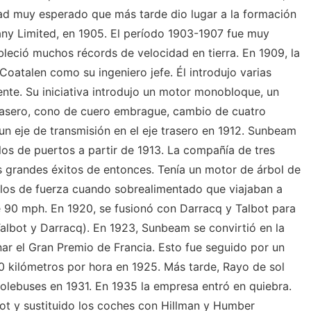
ad muy esperado que más tarde dio lugar a la formación
y Limited, en 1905. El período 1903-1907 fue muy
leció muchos récords de velocidad en tierra. En 1909, la
atalen como su ingeniero jefe. Él introdujo varias
ente. Su iniciativa introdujo un motor monobloque, un
rasero, cono de cuero embrague, cambio de cuatro
un eje de transmisión en el eje trasero en 1912. Sunbeam
s de puertos a partir de 1913. La compañía de tres
os grandes éxitos de entonces. Tenía un motor de árbol de
los de fuerza cuando sobrealimentado que viajaban a
90 mph. En 1920, se fusionó con Darracq y Talbot para
lbot y Darracq). En 1923, Sunbeam se convirtió en la
ar el Gran Premio de Francia. Esto fue seguido por un
 kilómetros por hora en 1925. Más tarde, Rayo de sol
lebuses en 1931. En 1935 la empresa entró en quiebra.
ot y sustituido los coches con Hillman y Humber