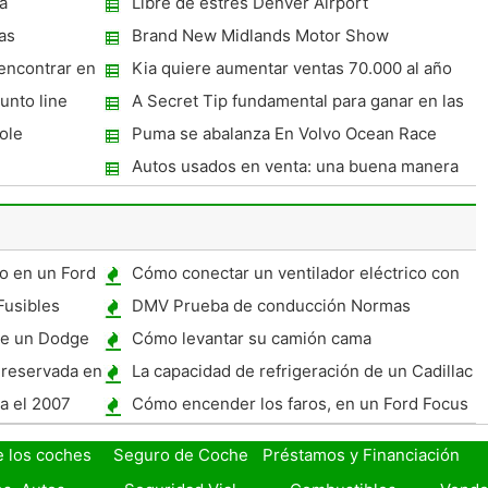
a
Libre de estrés Denver Airport
Transportation
as
Brand New Midlands Motor Show
encontrar en
Kia quiere aumentar ventas 70.000 al año
unto line
A Secret Tip fundamental para ganar en las
subastas de coches Has asistir a
ole
Puma se abalanza En Volvo Ocean Race
Autos usados ​​en venta: una buena manera
de comprar para los jóvenes
o en un Ford
Cómo conectar un ventilador eléctrico con
un relé
usibles
DMV Prueba de conducción Normas
Obligatorias
de un Dodge
Cómo levantar su camión cama
 reservada en
La capacidad de refrigeración de un Cadillac
SLS 1995
a el 2007
Cómo encender los faros, en un Ford Focus
e los coches
Seguro de Coche
Préstamos y Financiación