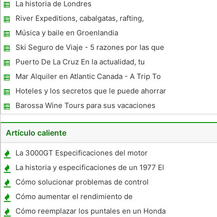
viajero Something Unique
La historia de Londres
River Expeditions, cabalgatas, rafting,
Desierto Tours y más en Moab, Utah
Música y baile en Groenlandia
Ski Seguro de Viaje - 5 razones por las que
necesita It
Puerto De La Cruz En la actualidad, tu
familia te lo agradecerán Tomorrow
Mar Alquiler en Atlantic Canada - A Trip To
Never Forget
Hoteles y los secretos que le puede ahorrar
un paquete
Barossa Wine Tours para sus vacaciones
emocionantes
Artículo caliente
La 3000GT Especificaciones del motor
La historia y especificaciones de un 1977 El
Camino
Cómo solucionar problemas de control
automático de temperatura de una caravana
Cómo aumentar el rendimiento de
combustible para el 1999 Subaru Outback
Cómo reemplazar los puntales en un Honda