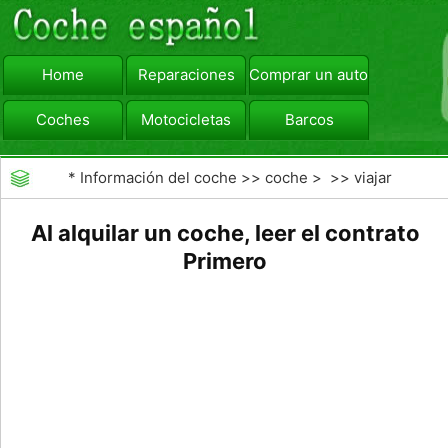
Home
Reparaciones
Comprar un automóvil
Coches
Motocicletas
Barcos
viajar
Camiones
*
Información del coche
>>
coche
> >>
viajar
Al alquilar un coche, leer el contrato
Primero