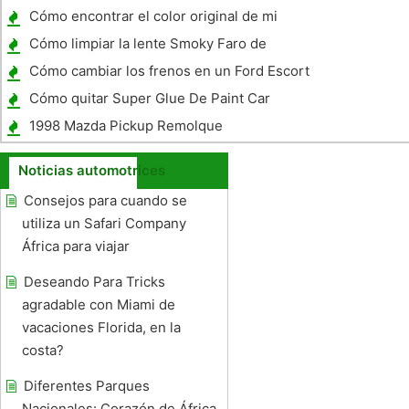
CRV 2000
Cómo encontrar el color original de mi
antiguo Motor fuera de borda
Cómo limpiar la lente Smoky Faro de
Mustang
Cómo cambiar los frenos en un Ford Escort
ZX2
Cómo quitar Super Glue De Paint Car
1998 Mazda Pickup Remolque
Especificaciones
Noticias automotrices
Consejos para cuando se
utiliza un Safari Company
África para viajar
Deseando Para Tricks
agradable con Miami de
vacaciones Florida, en la
costa?
Diferentes Parques
Nacionales: Corazón de África