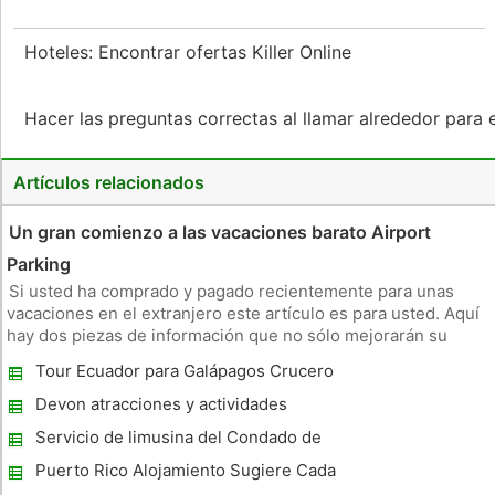
Hoteles: Encontrar ofertas Killer Online
Hacer las preguntas correctas al llamar alrededor para
Artículos relacionados
Un gran comienzo a las vacaciones barato Airport
Parking
Si usted ha comprado y pagado recientemente para unas
vacaciones en el extranjero este artículo es para usted. Aquí
hay dos piezas de información que no sólo mejorarán su
viaje, pero también le ahorrará dinero en sus gastos de
Tour Ecuador para Galápagos Crucero
estacionamiento del aeropuerto. También hay un montón de
consejos para sa
Devon atracciones y actividades
Servicio de limusina del Condado de
Orange lleva la experiencia de viaje de lujo a
Puerto Rico Alojamiento Sugiere Cada
nuevas alturas