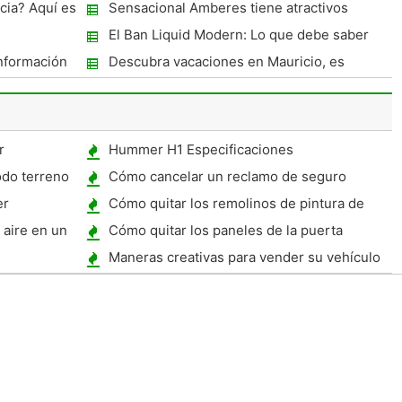
cia? Aquí es
Sensacional Amberes tiene atractivos
restaurantes
El Ban Liquid Modern: Lo que debe saber
Información
Descubra vacaciones en Mauricio, es
simplemente increíble!
r
Hummer H1 Especificaciones
odo terreno
Cómo cancelar un reclamo de seguro
er
Cómo quitar los remolinos de pintura de
coches
aire en un
Cómo quitar los paneles de la puerta
a
trasera en un Audi A4 2002
Maneras creativas para vender su vehículo