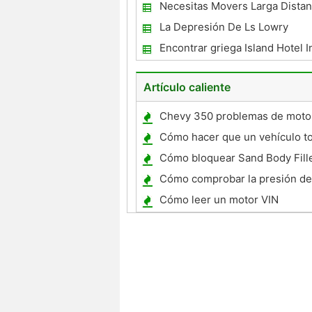
Necesitas Movers Larga Distan
cómo!
La Depresión De Ls Lowry
Encontrar griega Island Hotel 
En Hellasclub
Artículo caliente
Chevy 350 problemas de moto
Cómo hacer que un vehículo t
tienen más poder
Cómo bloquear Sand Body Fill
Cómo comprobar la presión de 
neumático en un Toyota Coroll
Cómo leer un motor VIN