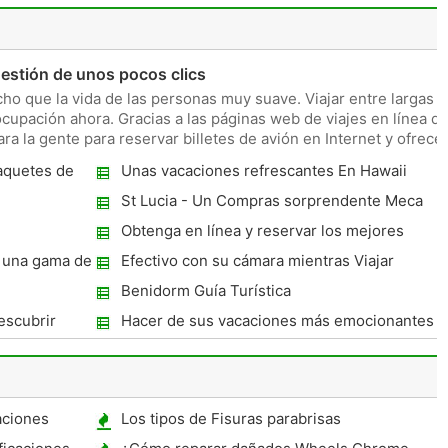
estión de unos pocos clics
ho que la vida de las personas muy suave. Viajar entre largas
cupación ahora. Gracias a las páginas web de viajes en línea d
ra la gente para reservar billetes de avión en Internet y ofrece
aquetes de
Unas vacaciones refrescantes En Hawaii
St Lucia - Un Compras sorprendente Meca
Obtenga en línea y reservar los mejores
Hoteles de Italia y Alemania - Su lugar
e una gama de
Efectivo con su cámara mientras Viajar
deseado
Benidorm Guía Turística
escubrir
Hacer de sus vacaciones más emocionantes
supuesto
en Gran Cayos de Florida
aciones
Los tipos de Fisuras parabrisas