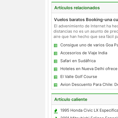
Artículos relacionados
Vuelos baratos Booking-una cu
El advenimiento de Internet ha hec
distancias no es un asunto de preo
aire que han hecho que sea fácil pa
viaje
Consigue uno de varios Goa P
vacaciones
Accesorios de Viaje India
Safari en Sudáfrica
Hoteles en Nueva Delhi ofrec
servicios emocionantes!
El Valle Golf Course
Avion Descuento Para Chile: D
Paraíso sin pasarse de su pre
Artículo caliente
1995 Honda Civic LX Especific