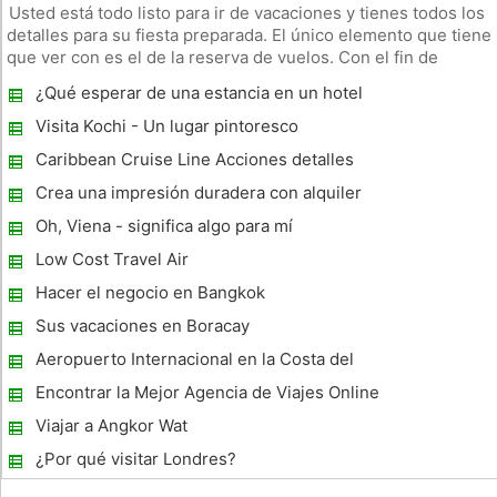
Usted está todo listo para ir de vacaciones y tienes todos los
detalles para su fiesta preparada. El único elemento que tiene
que ver con es el de la reserva de vuelos. Con el fin de
reservar su asiento tendrá que decidir dónde quiere ir de
¿Qué esperar de una estancia en un hotel
vacaciones y cuánto tiempo vas a estar de vacaciones. Ademá
de lujo
Visita Kochi - Un lugar pintoresco
Caribbean Cruise Line Acciones detalles
sobre su conocida Cruise & Expertos
Crea una impresión duradera con alquiler
Estancia Resort
de limusina
Oh, Viena - significa algo para mí
Low Cost Travel Air
Hacer el negocio en Bangkok
Sus vacaciones en Boracay
Aeropuerto Internacional en la Costa del
Pacífico Costa Rica, Región Sur
Encontrar la Mejor Agencia de Viajes Online
Viajar a Angkor Wat
¿Por qué visitar Londres?