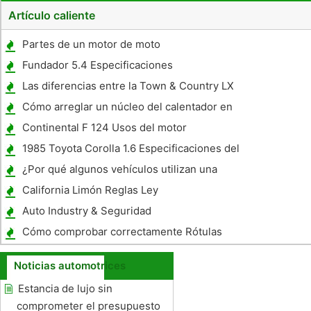
Artículo caliente
Partes de un motor de moto
Fundador 5.4 Especificaciones
Las diferencias entre la Town & Country LX
y LXI
Cómo arreglar un núcleo del calentador en
un Ford
Continental F 124 Usos del motor
1985 Toyota Corolla 1.6 Especificaciones del
motor
¿Por qué algunos vehículos utilizan una
válvula de expansión térmica?
California Limón Reglas Ley
Auto Industry & Seguridad
Cómo comprobar correctamente Rótulas
vehículo
Noticias automotrices
Estancia de lujo sin
comprometer el presupuesto