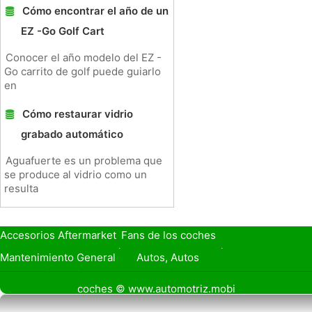
Cómo encontrar el año de un
EZ -Go Golf Cart
Conocer el año modelo del EZ -
Go carrito de golf puede guiarlo
en
Cómo restaurar vidrio
grabado automático
Aguafuerte es un problema que
se produce al vidrio como un
resulta
Accesorios Aftermarket
Fans de los coches
Seguro de Coche
Préstamos y Financiación
Mantenimiento General
Autos, Autos
Seguridad Vial
Combustibles
coches © www.automotriz.mobi
Vender Mi Coche