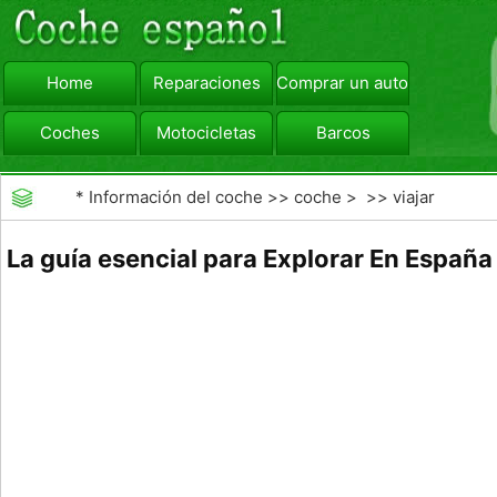
Home
Reparaciones
Comprar un automóvil
Coches
Motocicletas
Barcos
viajar
Camiones
*
Información del coche
>>
coche
> >>
viajar
La guía esencial para Explorar En España