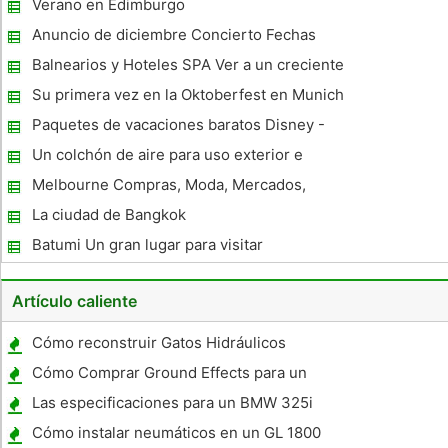
Verano en Edimburgo
Anuncio de diciembre Concierto Fechas
Buenas noticias para sus pequeños
Balnearios y Hoteles SPA Ver a un creciente
monstruos
número de clientes masculinos
Su primera vez en la Oktoberfest en Munich
Paquetes de vacaciones baratos Disney -
Viajar en tiempos difíciles
Un colchón de aire para uso exterior e
interior
Melbourne Compras, Moda, Mercados,
Artes, Centros /Centros Comerciales en
La ciudad de Bangkok
Melbourne
Batumi Un gran lugar para visitar
Artículo caliente
Cómo reconstruir Gatos Hidráulicos
Cómo Comprar Ground Effects para un
Chevy Silverado 1998
Las especificaciones para un BMW 325i
Cómo instalar neumáticos en un GL 1800