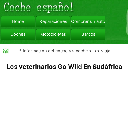
Home
Reparaciones
Comprar un automóvil
Coches
Motocicletas
Barcos
viajar
Camiones
*
Información del coche
>>
coche
> >>
viajar
Los veterinarios Go Wild En Sudáfrica