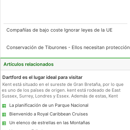
Compañías de bajo coste Ignorar leyes de la UE
Conservación de Tiburones - Ellos necesitan protecció
Artículos relacionados
Dartford es el lugar ideal para visitar
Kent está situado en el sureste de Gran Bretaña, por lo que
es uno de los países de origen. kent está rodeado de East
Sussex, Surrey, Londres y Essex. Además de estas, Kent
tiene una frontera con Francia, que se encuentra dentro del
La planificación de un Parque Nacional
túnel del canal. Maidstone es la capital del condado de Kent y
Visita
Cant
Bienvenido a Royal Caribbean Cruises
Un elenco de estrellas en las Montañas
Humeantes (tipo de)