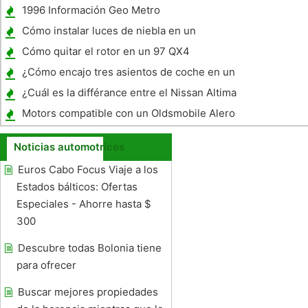
Goldwing
1996 Información Geo Metro
Cómo instalar luces de niebla en un
Mustang V6
Cómo quitar el rotor en un 97 QX4
¿Cómo encajo tres asientos de coche en un
Toyota Camry 1997?
¿Cuál es la différance entre el Nissan Altima
y el Nissan Sentra?
Motors compatible con un Oldsmobile Alero
2001
Noticias automotrices
Euros Cabo Focus Viaje a los
Estados bálticos: Ofertas
Especiales - Ahorre hasta $
300
Descubre todas Bolonia tiene
para ofrecer
Buscar mejores propiedades