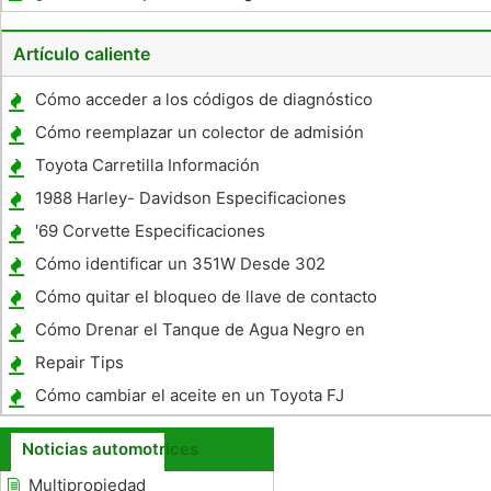
avión baratos y ahorrar dinero
Artículo caliente
Cómo acceder a los códigos de diagnóstico
de a bordo en un Ford Explorer 2005
Cómo reemplazar un colector de admisión
Junta en un 1997 Chevy Silverado K1500
Toyota Carretilla Información
1988 Harley- Davidson Especificaciones
'69 Corvette Especificaciones
Cómo identificar un 351W Desde 302
Cómo quitar el bloqueo de llave de contacto
de un Datsun 280Z
Cómo Drenar el Tanque de Agua Negro en
una casa rodante
Repair Tips
Cómo cambiar el aceite en un Toyota FJ
Cruiser
Noticias automotrices
Multipropiedad