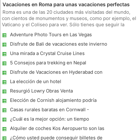
Vacaciones en Roma para unas vacaciones perfectas
Roma es una de las 20 ciudades más visitadas del mundo,
con cientos de monumentos y museos, como por ejemplo, el
Vaticano y el Coliseo para ver. Sólo tienes que seguir la
sencilla actitud que la mayoría romanos, come, bebe, y
Adventure Photo Tours en Las Vegas
explorar la majestuosa historia de la gloriosa city.There hay
un par de co
Disfrute de Bali de vacaciones este invierno
Una mirada a Crystal Cruise Lines
5 Consejos para trekking en Nepal
Disfrute de Vacaciones en Hyderabad con
billetes baratos de avión
La elección de un hotel
Resurgió Lowry Obras Venta
Elección de Cornish alojamiento podría
limitarse
Casas rurales baratas en Cornwall -
Cornualles vacaciones
¿Cuál es la mejor opción: un tiempo
compartido o una casa de vacaciones
Alquiler de coches Kos Aeropuerto son las
vacaciones Best Start
¿Cómo usted puede conseguir billetes de