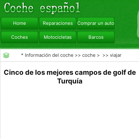
Home
Reparaciones
Comprar un automóvil
Coches
Motocicletas
Barcos
viajar
Camiones
*
Información del coche
>>
coche
> >>
viajar
Cinco de los mejores campos de golf de
Turquía