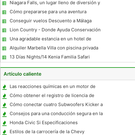
Niagara Falls, un lugar lleno de diversión y
entretenimiento
Cómo prepararse para una aventura
Trekking
Conseguir vuelos Descuento a Málaga
Lion Country - Donde Ayuda Conservación
león en África
Una agradable estancia en un hotel de
Amsterdam
Alquiler Marbella Villa con piscina privada
13 Días Nights/14 Kenia Familia Safari
Artículo caliente
Las reacciones químicas en un motor de
combustión
Cómo obtener el registro de licencia de
conducir de DMV
Cómo conectar cuatro Subwoofers Kicker a
un Amp
Consejos para una conducción segura en la
lluvia
Honda Civic Si Especificaciones
Estilos de la carrocería de la Chevy