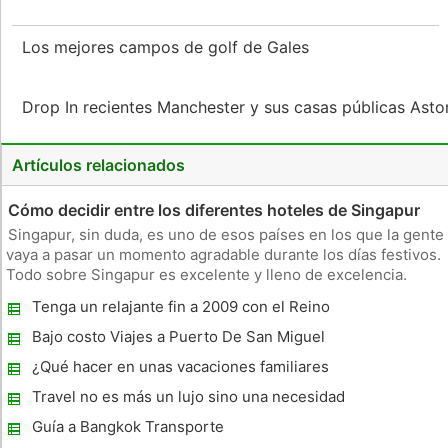
Los mejores campos de golf de Gales
Drop In recientes Manchester y sus casas públicas Ast
Artículos relacionados
Cómo decidir entre los diferentes hoteles de Singapur
Singapur, sin duda, es uno de esos países en los que la gente
vaya a pasar un momento agradable durante los días festivos.
Todo sobre Singapur es excelente y lleno de excelencia.
Realmente no importa si usted está hablando de transporte,
Tenga un relajante fin a 2009 con el Reino
atracciones o adaptaciones, ya que todo es por el bien de la f
Unido Vacaciones en familia
Bajo costo Viajes a Puerto De San Miguel
Entregar Diversión para todas las edades
¿Qué hacer en unas vacaciones familiares
Travel no es más un lujo sino una necesidad
para nosotros!
Guía a Bangkok Transporte