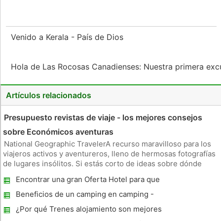
Venido a Kerala - País de Dios
Hola de Las Rocosas Canadienses: Nuestra primera excu
Artículos relacionados
Presupuesto revistas de viaje - los mejores consejos
sobre Económicos aventuras
National Geographic TravelerA recurso maravilloso para los
viajeros activos y aventureros, lleno de hermosas fotografías
de lugares insólitos. Si estás corto de ideas sobre dónde
llevar a su próximo viaje, National Geographic Traveler le
Encontrar una gran Oferta Hotel para que
inspirará a viajar por el mundo, con consejos sobre destinos n
pueda permitirse unas vacaciones
Beneficios de un camping en camping -
Australia
¿Por qué Trenes alojamiento son mejores