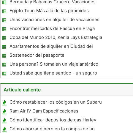
que los hoteles
Bermuda y Bahamas Crucero Vacaciones
Egipto Tour: Más allá de las pirámides
Unas vacaciones en alquiler de vacaciones
en Gulf Shores - Uno que recordará
Encontrar mercados de Pascua en Praga
Copa del Mundo 2010, Kenia Lays Estrategia
para la comercialización
Apartamentos de alquiler en Ciudad del
Cabo a las necesidades de cada persona
Sostenedor del pasaporte
Una persona? S toma en un viaje antártico
Usted sabe que tiene sentido - un seguro
de viaje
Artículo caliente
Cómo restablecer los códigos en un Subaru
Ram Air IV Cam Especificaciones
Cómo identificar depósitos de gas Harley
Cómo ahorrar dinero en la compra de un