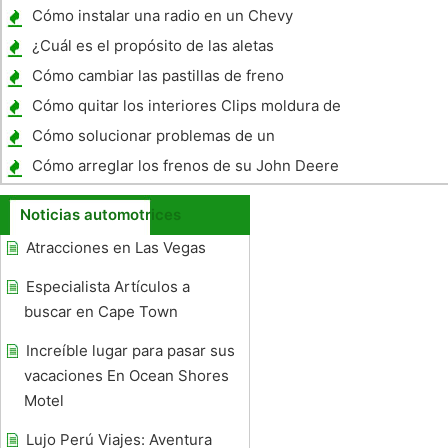
nuevo coche
Cómo instalar una radio en un Chevy
¿Cuál es el propósito de las aletas
adheridas a la culata del motor refrigerado
Cómo cambiar las pastillas de freno
por aire?
traseras en una Harley FLT 2006
Cómo quitar los interiores Clips moldura de
parabrisas de un '93 Mustang
Cómo solucionar problemas de un
Oldsmobile Royal 88
Cómo arreglar los frenos de su John Deere
450 Bulldozer
Noticias automotrices
Atracciones en Las Vegas
Especialista Artículos a
buscar en Cape Town
Increíble lugar para pasar sus
vacaciones En Ocean Shores
Motel
Lujo Perú Viajes: Aventura