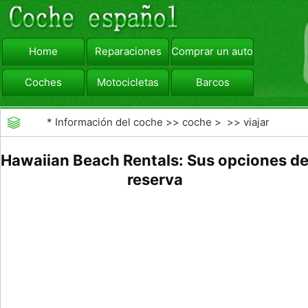
Home
Reparaciones
Comprar un automóvil
Coches
Motocicletas
Barcos
viajar
Camiones
*
Información del coche
>>
coche
> >>
viajar
Hawaiian Beach Rentals: Sus opciones d
reserva