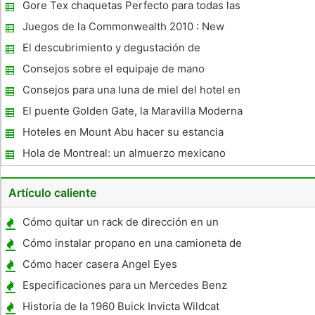
Gore Tex chaquetas Perfecto para todas las
condiciones meteorológicas
Juegos de la Commonwealth 2010 : New
Horizons
El descubrimiento y degustación de
Toscana ...
Consejos sobre el equipaje de mano
Medidas de Seguridad
Consejos para una luna de miel del hotel en
la playa
El puente Golden Gate, la Maravilla Moderna
Hoteles en Mount Abu hacer su estancia
agradable!
Hola de Montreal: un almuerzo mexicano
Late At Mañana y una historia inmigrante
peruana fascinante
Artículo caliente
Cómo quitar un rack de dirección en un
Ford
Cómo instalar propano en una camioneta de
carga
Cómo hacer casera Angel Eyes
Especificaciones para un Mercedes Benz
Sel 500 AMG 1983
Historia de la 1960 Buick Invicta Wildcat