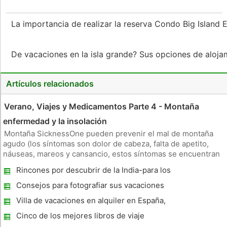
La importancia de realizar la reserva Condo Big Island 
De vacaciones en la isla grande? Sus opciones de aloj
Artículos relacionados
Verano, Viajes y Medicamentos Parte 4 - Montaña
enfermedad y la insolación
Montaña SicknessOne pueden prevenir el mal de montaña
agudo (los síntomas son dolor de cabeza, falta de apetito,
náuseas, mareos y cansancio, estos síntomas se encuentran
poco después de subir por encima de 2.500 m ) mediante la
Rincones por descubrir de la India-para los
reducción de la velocidad a la que se está subiendo a estas
viajeros-i
altitudes m
Consejos para fotografiar sus vacaciones
en crucero
Villa de vacaciones en alquiler en España,
Calahonda, Costa Del Sol -
Cinco de los mejores libros de viaje