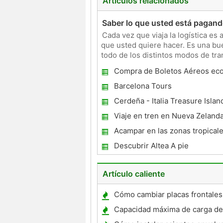
Artículos relacionados
Saber lo que usted está pagand
Cada vez que viaja la logística es
que usted quiere hacer. Es una bu
todo de los distintos modos de tra
servicio de tra
Compra de Boletos Aéreos ec
India
Barcelona Tours
Cerdeña - Italia Treasure Islan
Viaje en tren en Nueva Zeland
Acampar en las zonas tropicale
Descubrir Altea A pie
Artículo caliente
Cómo cambiar placas frontales
estéreo de automóvil
Capacidad máxima de carga de
RAM 2500 LWB