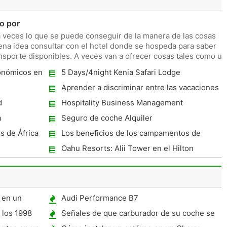
o por
 a veces lo que se puede conseguir de la manera de las cosas
ena idea consultar con el hotel donde se hospeda para saber
nsporte disponibles. A veces van a ofrecer cosas tales como un
onómicos en
5 Days/4night Kenia Safari Lodge
Aprender a discriminar entre las vacaciones
y experiencias de viaje
d
Hospitality Business Management
Challenge - Ferias, conferencias y otros
a
Seguro de coche Alquiler
eventos
s de África
Los beneficios de los campamentos de
verano en el noreste de nosotros
Oahu Resorts: Alii Tower en el Hilton
Hawaiian Village Beach Resort & Spa
 en un
Audi Performance B7
 los 1998
Señales de que carburador de su coche se
ha estropeado