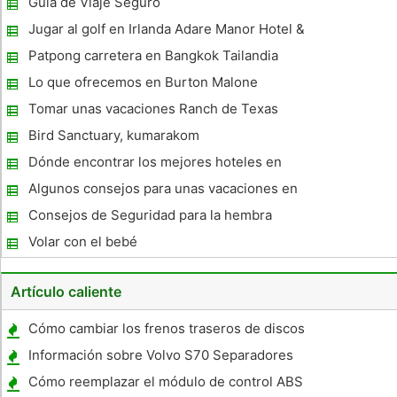
Guía de Viaje Seguro
Jugar al golf en Irlanda Adare Manor Hotel &
Golf Resort
Patpong carretera en Bangkok Tailandia
Lo que ofrecemos en Burton Malone
Billetes de avión
Tomar unas vacaciones Ranch de Texas
Bird Sanctuary, kumarakom
Dónde encontrar los mejores hoteles en
Rodas, Grecia y hoteles en la isla de Rodas
Algunos consejos para unas vacaciones en
familia Suave
Consejos de Seguridad para la hembra
Travelers
Volar con el bebé
Artículo caliente
Cómo cambiar los frenos traseros de discos
en un Malibu 2005
Información sobre Volvo S70 Separadores
de ruedas
Cómo reemplazar el módulo de control ABS