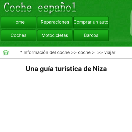
Home
Reparaciones
Comprar un automóvil
Coches
Motocicletas
Barcos
viajar
Camiones
*
Información del coche
>>
coche
> >>
viajar
Una guía turística de Niza