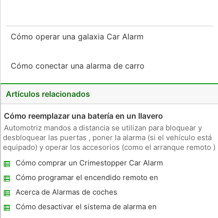
Cómo operar una galaxia Car Alarm
Cómo conectar una alarma de carro
Artículos relacionados
Cómo reemplazar una batería en un llavero
Automotriz mandos a distancia se utilizan para bloquear y
desbloquear las puertas , poner la alarma (si el vehículo está
equipado) y operar los accesorios (como el arranque remoto )
. La batería de un llavero puede llegar agotado y requiere
Cómo comprar un Crimestopper Car Alarm
reemplazo. Cosas que necesitará Phillips pequeño destornil
Cómo programar el encendido remoto en
un Viper
Acerca de Alarmas de coches
Cómo desactivar el sistema de alarma en