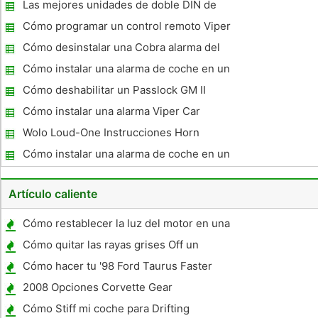
una Ford Van
Las mejores unidades de doble DIN de
navegación
Cómo programar un control remoto Viper
Cómo desinstalar una Cobra alarma del
coche
Cómo instalar una alarma de coche en un
Honda Accord
Cómo deshabilitar un Passlock GM II
Cómo instalar una alarma Viper Car
Wolo Loud-One Instrucciones Horn
Cómo instalar una alarma de coche en un
VW Beetle
Artículo caliente
Cómo restablecer la luz del motor en una
Dodge Ram 1500
Cómo quitar las rayas grises Off un
remolque blanco
Cómo hacer tu '98 Ford Taurus Faster
2008 Opciones Corvette Gear
Cómo Stiff mi coche para Drifting