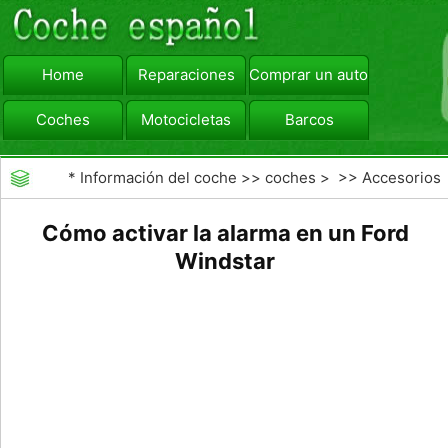
Home
Reparaciones
Comprar un automóvil
Coches
Motocicletas
Barcos
viajar
Camiones
*
Información del coche
>>
coches
> >>
Accesorios
Aftermarket
>>
Alarmas y Seguridad
Cómo activar la alarma en un Ford
Windstar