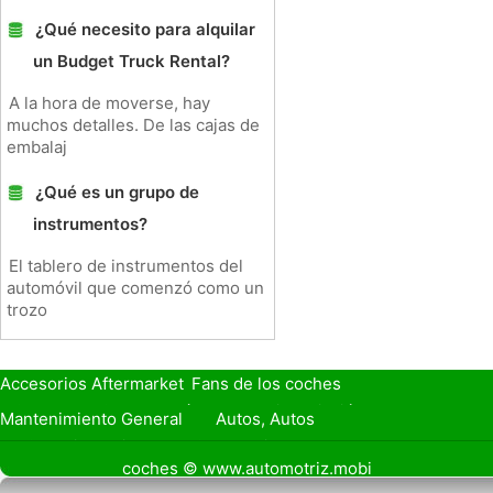
¿Qué necesito para alquilar
un Budget Truck Rental?
A la hora de moverse, hay
muchos detalles. De las cajas de
embalaj
¿Qué es un grupo de
instrumentos?
El tablero de instrumentos del
automóvil que comenzó como un
trozo
Accesorios Aftermarket
Fans de los coches
Seguro de Coche
Préstamos y Financiación
Mantenimiento General
Autos, Autos
Seguridad Vial
Combustibles
coches © www.automotriz.mobi
Vender Mi Coche