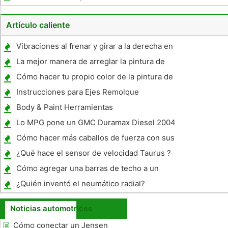
ADV38 DVD
Artículo caliente
Vibraciones al frenar y girar a la derecha en
un Chevy Colorado 2005
La mejor manera de arreglar la pintura de
coches chips
Cómo hacer tu propio color de la pintura de
su vehículo
Instrucciones para Ejes Remolque
Body & Paint Herramientas
Lo MPG pone un GMC Duramax Diesel 2004
?
Cómo hacer más caballos de fuerza con sus
culatas
¿Qué hace el sensor de velocidad Taurus ?
Cómo agregar una barras de techo a un
Toyota Camry
¿Quién inventó el neumático radial?
Noticias automotrices
Cómo conectar un Jensen