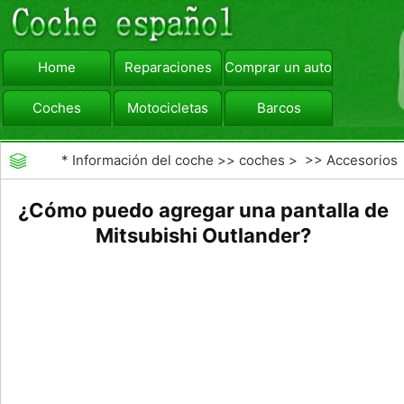
Home
Reparaciones
Comprar un automóvil
Coches
Motocicletas
Barcos
viajar
Camiones
*
Información del coche
>>
coches
> >>
Accesorios
Aftermarket
>>
Car DVD
¿Cómo puedo agregar una pantalla de
Mitsubishi Outlander?