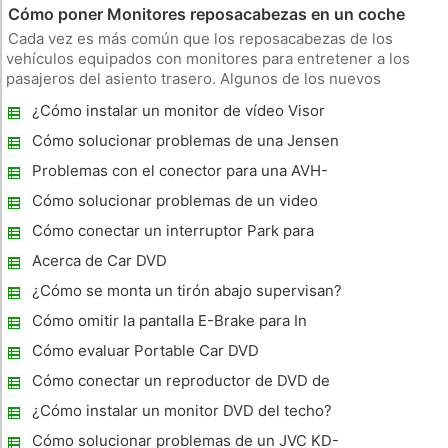
Cómo poner Monitores reposacabezas en un coche
Cada vez es más común que los reposacabezas de los
vehículos equipados con monitores para entretener a los
pasajeros del asiento trasero. Algunos de los nuevos
modelos cuentan con ellos ya, pero la instalación de su propia
¿Cómo instalar un monitor de vídeo Visor
es una tarea sencilla si se siguen las instrucciones
Sun?
correctamente. Al finali
Cómo solucionar problemas de una Jensen
VM9312
Problemas con el conector para una AVH-
P4000DVD a un iPod
Cómo solucionar problemas de un video
monitor del coche
Cómo conectar un interruptor Park para
reproducir DVD
Acerca de Car DVD
¿Cómo se monta un tirón abajo supervisan?
Cómo omitir la pantalla E-Brake para In
Dash DVD
Cómo evaluar Portable Car DVD
Cómo conectar un reproductor de DVD de
Coches
¿Cómo instalar un monitor DVD del techo?
Cómo solucionar problemas de un JVC KD-