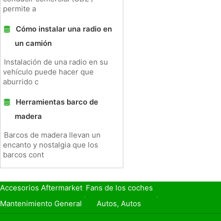
permite a
Cómo instalar una radio en
un camión
Instalación de una radio en su
vehículo puede hacer que
aburrido c
Herramientas barco de
madera
Barcos de madera llevan un
encanto y nostalgia que los
barcos cont
Accesorios Aftermarket
Fans de los coches
Seguro de Coche
Préstamos y Financiación
Mantenimiento General
Autos, Autos
Seguridad Vial
Combustibles