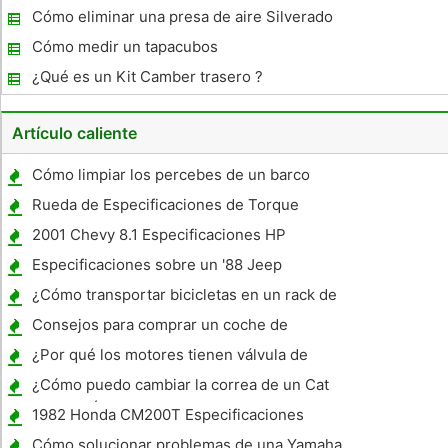
Cómo eliminar una presa de aire Silverado
Cómo medir un tapacubos
¿Qué es un Kit Camber trasero ?
Artículo caliente
Cómo limpiar los percebes de un barco
Rueda de Especificaciones de Torque
estirón
2001 Chevy 8.1 Especificaciones HP
Especificaciones sobre un '88 Jeep
Cherokee
¿Cómo transportar bicicletas en un rack de
techo o un bastidor trasero en un Honda
Consejos para comprar un coche de
S2000?
segunda mano
¿Por qué los motores tienen válvula de
ventilación Vuelve a la toma de aire?
¿Cómo puedo cambiar la correa de un Cat
Prowler Ártico?
1982 Honda CM200T Especificaciones
Cómo solucionar problemas de una Yamaha