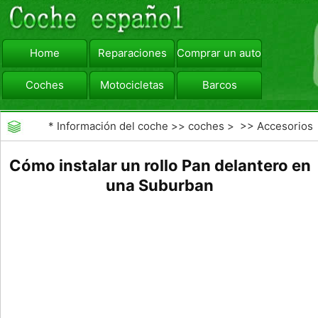
Home
Reparaciones
Comprar un automóvil
Coches
Motocicletas
Barcos
viajar
Camiones
*
Información del coche
>>
coches
> >>
Accesorios
Aftermarket
>>
Exterior Opciones Aftermarket
Cómo instalar un rollo Pan delantero en
una Suburban