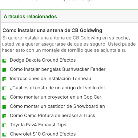
Artículos relacionados
Cómo instalar una antena de CB Goldwing
Si quiere instalar una antena de CB Goldwing en su coche,
usted va a querer asegurarse de que es seguro. Usted puede
hacer esto con un montaje de tornillo que se adjunta a su
coche. El proceso requiere un poco de perforación, pero se
Dodge Dakota Ground Efectos
puede completar todo el asunto en menos de una hora. Cosas
que nec
Cómo instalar bengalas Bushwacker Fender
Instrucciones de instalación Tonneau
Sumergible
¿Cuál es el costo de un abrigo del vinilo del
coche?
Cómo montar un proyector en un Cop Car
Cómo montar un bastidor de Snowboard en
un coche
Cómo Camo Pintura de aerosol a Truck
Toyota Rav4 Exhaust Tips
Chevrolet S10 Ground Efectos