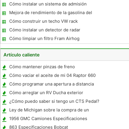
Cómo instalar un sistema de admisión
Mejora de rendimiento de la gasolina del
coche del músculo
Cómo construir un techo VW rack
Cómo instalar un detector de radar
Permanente
Cómo limpiar un filtro Fram Airhog
Artículo caliente
Cómo mantener pinzas de freno
Cómo vaciar el aceite de mi 04 Raptor 660
Cómo programar una apertura a distancia
en un 95-99 Nissan Maxima
Cómo arreglar un RV Ducha exterior
¿Cómo puedo saber si tengo un CTS Pedal?
Ley de Michigan sobre la compra de un
coche sin una licencia
1956 GMC Camiones Especificaciones
863 Especificaciones Bobcat