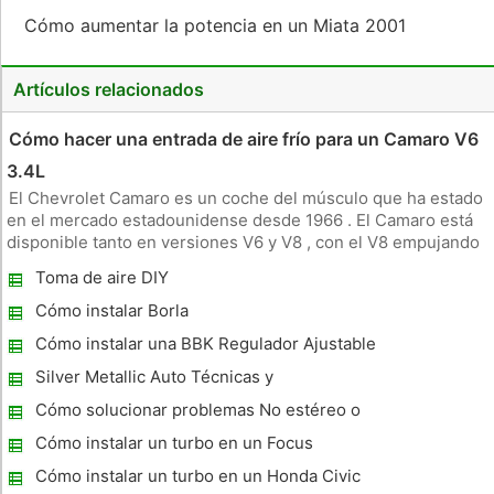
Cómo aumentar la potencia en un Miata 2001
Artículos relacionados
Cómo hacer una entrada de aire frío para un Camaro V6
3.4L
El Chevrolet Camaro es un coche del músculo que ha estado
en el mercado estadounidense desde 1966 . El Camaro está
disponible tanto en versiones V6 y V8 , con el V8 empujando
mucho más potencia que el V6. Instalación de una toma de
Toma de aire DIY
aire frío es una forma fácil de añadir un poco de esa potencia
vuelt
Cómo instalar Borla
Cómo instalar una BBK Regulador Ajustable
de gasolina en un Mustang
Silver Metallic Auto Técnicas y
Procedimientos Pintura
Cómo solucionar problemas No estéreo o
reproductor de DVD en el 2005 Dodge
Cómo instalar un turbo en un Focus
Grand Caravan
Cómo instalar un turbo en un Honda Civic