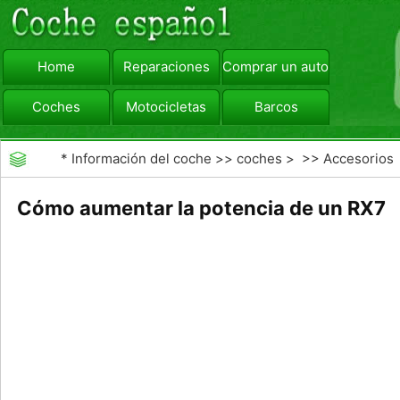
Home
Reparaciones
Comprar un automóvil
Coches
Motocicletas
Barcos
viajar
Camiones
*
Información del coche
>>
coches
> >>
Accesorios
Aftermarket
>>
Generales Actualizaciones Auto
Cómo aumentar la potencia de un RX7