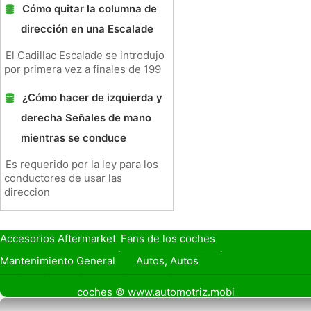
Cómo quitar la columna de
dirección en una Escalade
El Cadillac Escalade se introdujo
por primera vez a finales de 199
¿Cómo hacer de izquierda y
derecha Señales de mano
mientras se conduce
Es requerido por la ley para los
conductores de usar las
direccion
Accesorios Aftermarket
Fans de los coches
Seguro de Coche
Préstamos y Financiación
Mantenimiento General
Autos, Autos
Seguridad Vial
Combustibles
coches © www.automotriz.mobi
Vender Mi Coche