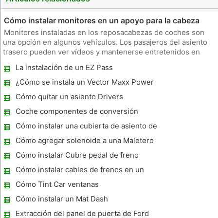
Cómo instalar monitores en un apoyo para la cabeza
Monitores instaladas en los reposacabezas de coches son
una opción en algunos vehículos. Los pasajeros del asiento
trasero pueden ver vídeos y mantenerse entretenidos en
viajes largos. Esto puede ser un buen dispositivo de
La instalación de un EZ Pass
mantenimiento de la paz cuando se tienen niños en la parte
trasera. Kits de m
¿Cómo se instala un Vector Maxx Power
Inverter?
Cómo quitar un asiento Drivers
Coche componentes de conversión
eléctrica
Cómo instalar una cubierta de asiento de
banco
Cómo agregar solenoide a una Maletero
Cómo instalar Cubre pedal de freno
Cómo instalar cables de frenos en un
remolque para una odisea
Cómo Tint Car ventanas
Cómo instalar un Mat Dash
Extracción del panel de puerta de Ford