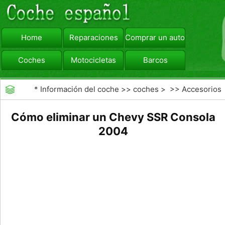
Home
Reparaciones
Comprar un automóvil
Coches
Motocicletas
Barcos
viajar
Camiones
*
Información del coche
>>
coches
> >>
Accesorios
Aftermarket
>>
Opciones del mercado de accesorios
Cómo eliminar un Chevy SSR Consola
del interior
2004