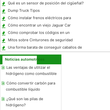
2000 Chevrolet Malibu
Qué es un sensor de posición del cigüeñal?
Dump Truck Tipos
Cómo instalar frenos eléctricos para
Trailers
Cómo encontrar un viejo Jaguar Car
Cómo comprobar los códigos en un
LeSabre 1994
Mitos sobre Cinturones de seguridad
Una forma barata de conseguir caballos de
fuerza en un 3,8 Mustang
Noticias automotrices
Las ventajas de utilizar el
hidrógeno como combustible
Cómo convertir carbón para
combustible líquido
¿Qué son las pilas de
hidrógeno?