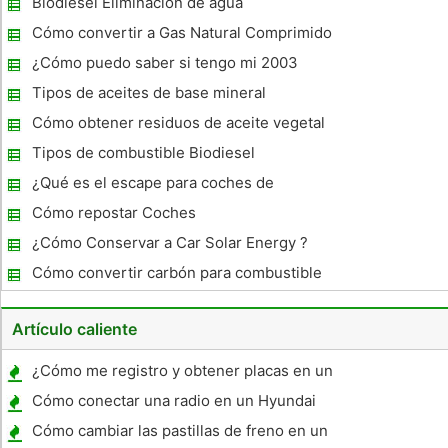
Biodiesel Eliminación de agua
Cómo convertir a Gas Natural Comprimido
¿Cómo puedo saber si tengo mi 2003
Chevy Impala se quemará combustible E-
Tipos de aceites de base mineral
85?
Cómo obtener residuos de aceite vegetal
en Greenville, Carolina del Norte
Tipos de combustible Biodiesel
¿Qué es el escape para coches de
hidrógeno?
Cómo repostar Coches
¿Cómo Conservar a Car Solar Energy ?
Cómo convertir carbón para combustible
líquido
Artículo caliente
¿Cómo me registro y obtener placas en un
coche en NY?
Cómo conectar una radio en un Hyundai
Elantra
Cómo cambiar las pastillas de freno en un