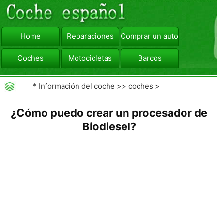
Home
Reparaciones
Comprar un automóvil
Coches
Motocicletas
Barcos
viajar
Camiones
*
Información del coche
>>
coches
>
>>
Combustibles
>>
Combustibles Alternativos
¿Cómo puedo crear un procesador de
Biodiesel?