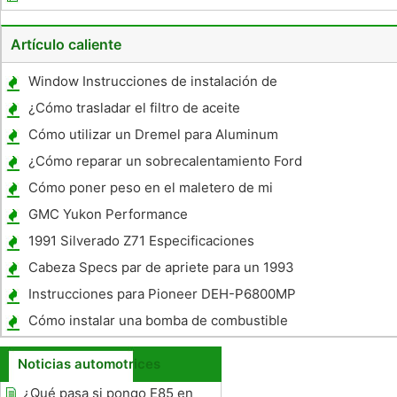
generadores de hidrógeno
Artículo caliente
Window Instrucciones de instalación de
vidrio para un Ford Sedan 1940
¿Cómo trasladar el filtro de aceite
Cómo utilizar un Dremel para Aluminum
Polish
¿Cómo reparar un sobrecalentamiento Ford
Focus
Cómo poner peso en el maletero de mi
trasero -Wheel Drive
GMC Yukon Performance
1991 Silverado Z71 Especificaciones
Cabeza Specs par de apriete para un 1993
Ford Mustang
Instrucciones para Pioneer DEH-P6800MP
Cómo instalar una bomba de combustible
en un Suzuki Samurai 1988
Noticias automotrices
¿Qué pasa si pongo E85 en