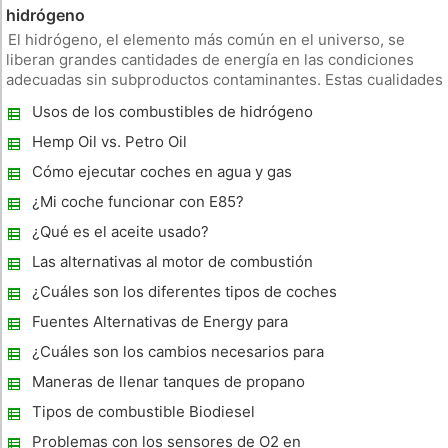
hidrógeno
El hidrógeno, el elemento más común en el universo, se
liberan grandes cantidades de energía en las condiciones
adecuadas sin subproductos contaminantes. Estas cualidades
hacen que el hidrógeno una atractiva fuente de energía
Usos de los combustibles de hidrógeno
alternativa, especialmente para la alimentación de los
vehículos a través
Hemp Oil vs. Petro Oil
Cómo ejecutar coches en agua y gas
¿Mi coche funcionar con E85?
¿Qué es el aceite usado?
Las alternativas al motor de combustión
interna
¿Cuáles son los diferentes tipos de coches
híbridos?
Fuentes Alternativas de Energy para
Vehículos
¿Cuáles son los cambios necesarios para
ejecutar coches de combustible de
Maneras de llenar tanques de propano
hidrógeno?
Tipos de combustible Biodiesel
Problemas con los sensores de O2 en