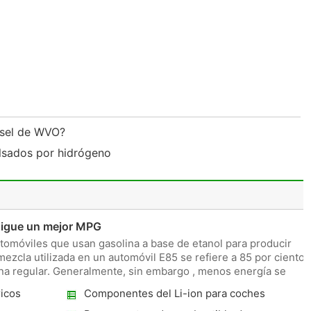
esel de WVO?
sados ​​por hidrógeno
igue un mejor MPG
utomóviles que usan gasolina a base de etanol para producir
ezcla utilizada en un automóvil E85 se refiere a 85 por ciento
lina regular. Generalmente, sin embargo , menos energía se
ricos
Componentes del Li-ion para coches
híbridos