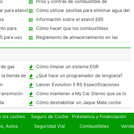
no
Pros y contras de combustible de
hidrógeno
r para etanol
Cómo utilizar zeolitas para eliminar agua del
combustible de alcohol
es
Información sobre el etanol E85
omo para
Cómo hacer que los combustibles
alternativos
5 para uso
Reglamento de almacenamiento en las
afueras de hidrógeno
 de gas
Cómo limpiar un sistema EGR
 la tienda de
¿Qué hace un programador de lengüeta?
te
un
Lancer Evolution 5 RS Especificaciones
ransmisión
Cómo mantener a My Car Stereo que se lo
robaran
da
Cómo deshabilitar un Jaque Mate coche
alarma
e los coches
Seguro de Coche
Préstamos y Financiación
s, Autos
Seguridad Vial
Combustibles
Vende