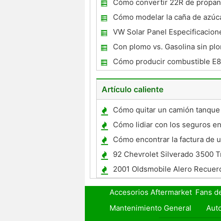
Cómo convertir 22R de propa
Cómo modelar la caña de azúca
Eficacia
VW Solar Panel Especificacion
Con plomo vs. Gasolina sin pl
motores de automóviles
Cómo producir combustible E8
personal
Artículo caliente
Cómo quitar un camión tanque
Cómo lidiar con los seguros en
cuerpo después de un acciden
Cómo encontrar la factura de 
distribuidor en un coche nuevo
92 Chevrolet Silverado 3500 T
automática Especificaciones
2001 Oldsmobile Alero Recuer
Accesorios Aftermarket
Fans d
Mantenimiento General
Auto