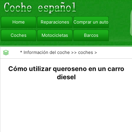
Home
Reparaciones
Comprar un automóvil
Coches
Motocicletas
Barcos
viajar
Camiones
*
Información del coche
>>
coches
>
>>
Combustibles
>>
Combustibles Alternativos
Cómo utilizar queroseno en un carro
diesel