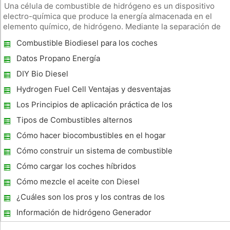
Una célula de combustible de hidrógeno es un dispositivo
electro-química que produce la energía almacenada en el
elemento químico, de hidrógeno. Mediante la separación de
dos átomos de hidrógeno, la pila de combustible genera
Combustible Biodiesel para los coches
electricidad disponible que puede ser almacenado, o se
utiliza para dispos
Datos Propano Energía
DIY Bio Diesel
Hydrogen Fuel Cell Ventajas y desventajas
Los Principios de aplicación práctica de los
coches híbridos
Tipos de Combustibles alternos
Cómo hacer biocombustibles en el hogar
Cómo construir un sistema de combustible
para que funcione en
Cómo cargar los coches híbridos
Cómo mezcle el aceite con Diesel
¿Cuáles son los pros y los contras de los
coches de gasolina?
Información de hidrógeno Generador