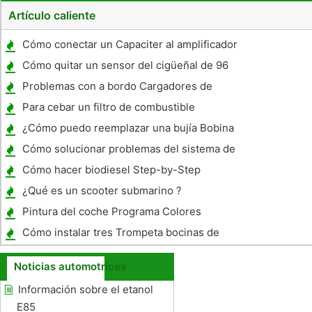
Artículo caliente
Cómo conectar un Capaciter al amplificador
Cómo quitar un sensor del cigüeñal de 96
Chevy S - 10
Problemas con a bordo Cargadores de
batería
Para cebar un filtro de combustible
Separador de agua
¿Cómo puedo reemplazar una bujía Bobina
# 1 por una Ford Expedition 2003?
Cómo solucionar problemas del sistema de
dirección en un Pontiac Grand Prix
Cómo hacer biodiesel Step-by-Step
¿Qué es un scooter submarino ?
Pintura del coche Programa Colores
Cómo instalar tres Trompeta bocinas de
aire de 12 voltios
Noticias automotrices
Información sobre el etanol
E85