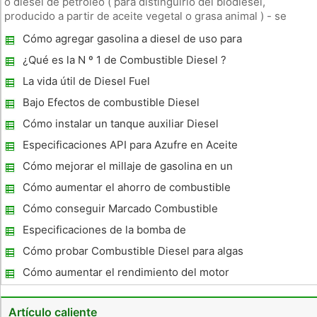
o diesel de petróleo ( para distinguirlo del biodiesel,
producido a partir de aceite vegetal o grasa animal ) - se
produce a partir de la destilación fraccionada del petróleo
Cómo agregar gasolina a diesel de uso para
crudo. ¿Qué es la densidad Diesel Oil ? La densidad es la
combustible
relac
¿Qué es la N º 1 de Combustible Diesel ?
La vida útil de Diesel Fuel
Bajo Efectos de combustible Diesel
Cómo instalar un tanque auxiliar Diesel
Especificaciones API para Azufre en Aceite
de motor
Cómo mejorar el millaje de gasolina en un
'05 Chevy Diesel
Cómo aumentar el ahorro de combustible
en motores diesel sin anular la garantía
Cómo conseguir Marcado Combustible
Diesel
Especificaciones de la bomba de
combustible Diesel
Cómo probar Combustible Diesel para algas
Cómo aumentar el rendimiento del motor
Diesel
Artículo caliente