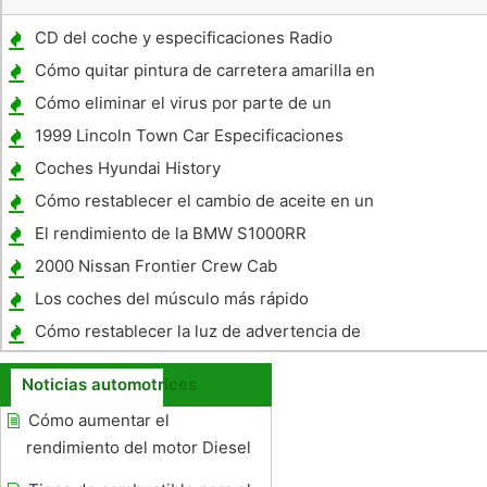
CD del coche y especificaciones Radio
Cómo quitar pintura de carretera amarilla en
los huecos de las ruedas de un coche
Cómo eliminar el virus por parte de un
parabrisas
1999 Lincoln Town Car Especificaciones
Coches Hyundai History
Cómo restablecer el cambio de aceite en un
E60 535I
El rendimiento de la BMW S1000RR
2000 Nissan Frontier Crew Cab
Especificaciones cama
Los coches del músculo más rápido
Cómo restablecer la luz de advertencia de
un coche
Noticias automotrices
Cómo aumentar el
rendimiento del motor Diesel