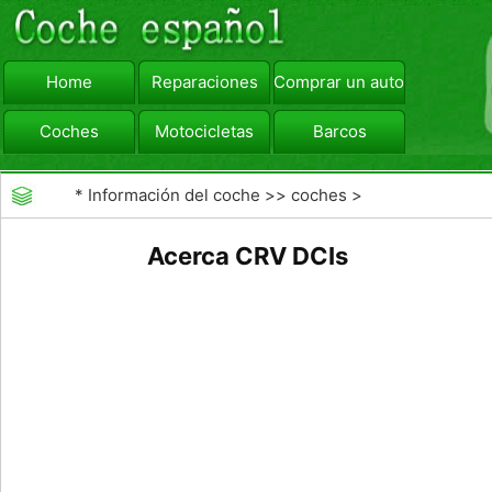
Home
Reparaciones
Comprar un automóvil
Coches
Motocicletas
Barcos
viajar
Camiones
*
Información del coche
>>
coches
>
>>
Combustibles
>>
Diesel Fuel
Acerca CRV DCIs