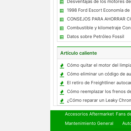
Desventajas de los motores de
1998 Ford Escort Economía de
CONSEJOS PARA AHORRAR C
Combustible y kilometraje Con
1997 Lincoln Town Cars
Datos sobre Petróleo Fossil
Artículo caliente
Cómo quitar el motor del limpi
trasero en un Chevy Venture
Cómo eliminar un código de au
El retiro de Freightliner autoc
Steering Cajas de cambio
Cómo reemplazar los frenos d
traseros
¿Cómo reparar un Leaky Chro
Accesorios Aftermarket
Fans d
Mantenimiento General
Auto