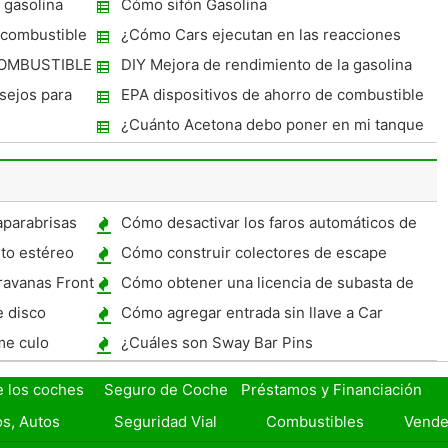
 gasolina
Cómo sifón Gasolina
 combustible
¿Cómo Cars ejecutan en las reacciones
químicas?
OMBUSTIBLE
DIY Mejora de rendimiento de la gasolina
sejos para
EPA dispositivos de ahorro de combustible
¿Cuánto Acetona debo poner en mi tanque
de gas?
aparabrisas
Cómo desactivar los faros automáticos de
un Chevy Silverado Pickup 1999
to estéreo
Cómo construir colectores de escape
aravanas Front
Cómo obtener una licencia de subasta de
coches en Atlanta, Georgia
e disco
Cómo agregar entrada sin llave a Car
me culo
¿Cuáles son Sway Bar Pins
e los coches
Seguro de Coche
Préstamos y Financiación
s, Autos
Seguridad Vial
Combustibles
Vende