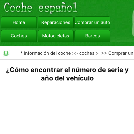
Home
Reparaciones
Comprar un automóvil
Coches
Motocicletas
Barcos
viajar
Camiones
*
Información del coche
>>
coches
> >>
Comprar un
automóvil
>>
Comprar Coche Usado
¿Cómo encontrar el número de serie y
año del vehículo