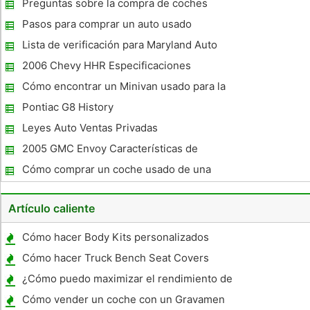
Preguntas sobre la compra de coches
usados ​​
Pasos para comprar un auto usado
Lista de verificación para Maryland Auto
Inspección
2006 Chevy HHR Especificaciones
Cómo encontrar un Minivan usado para la
venta en Los Angeles
Pontiac G8 History
Leyes Auto Ventas Privadas
2005 GMC Envoy Características de
seguridad
Cómo comprar un coche usado de una
agencia de alquiler
Artículo caliente
Cómo hacer Body Kits personalizados
Cómo hacer Truck Bench Seat Covers
¿Cómo puedo maximizar el rendimiento de
la gasolina en un Toyota Tacoma 1996
Cómo vender un coche con un Gravamen