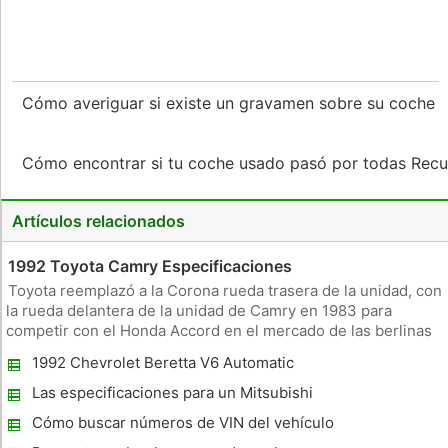
Cómo averiguar si existe un gravamen sobre su coche
Cómo encontrar si tu coche usado pasó por todas Rec
Artículos relacionados
1992 Toyota Camry Especificaciones
Toyota reemplazó a la Corona rueda trasera de la unidad, con
la rueda delantera de la unidad de Camry en 1983 para
competir con el Honda Accord en el mercado de las berlinas
de tamaño medio. Toyota hizo la distancia entre ejes del
1992 Chevrolet Beretta V6 Automatic
Camry casi 6 pulgadas más largo que el de los Acuerdos,
Especificaciones
proporcionand
Las especificaciones para un Mitsubishi
Lancer ES 2008
Cómo buscar números de VIN del vehículo