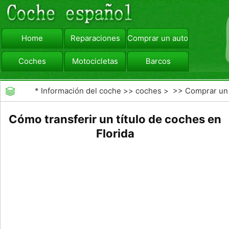
Home
Reparaciones
Comprar un automóvil
Coches
Motocicletas
Barcos
viajar
Camiones
*
Información del coche
>>
coches
> >>
Comprar un
automóvil
>>
Comprar Coche Usado
Cómo transferir un título de coches en
Florida