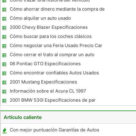
puedes ir cuando usted está mirando para comprar un coche
nuevo o usa
Cómo ahorrar dinero mediante la compra de
dos a tres años-Old Car
Cómo alquilar un auto usado
2000 Chevy Blazer Especificaciones
Cómo buscar para los coches clásicos
Cómo negociar una Feria Usado Precio Car
Cómo cerrar el trato al comprar un auto
usado
06 Pontiac GTO Especificaciones
Cómo encontrar confiables Autos Usados ​​
En 2000 Dólares
2001 Mustang Especificaciones
Información sobre el Acura CL 1997
2001 BMW 530I Especificaciones de par
Artículo caliente
Con mejor puntuación Garantías de Autos