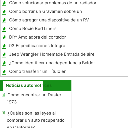
Usados ​​
Cómo solucionar problemas de un radiador
con fugas en un Mazda Miata
Cómo borrar un Gravamen sobre un
préstamo de auto GMAC
Cómo agregar una diapositiva de un RV
Cómo Rocíe Bed Liners
DIY: Amoladora del cortador
93 Especificaciones Integra
Jeep Wrangler Homemade Entrada de aire
frío
¿Cómo identificar una dependencia Baldor
Motor?
Cómo transferir un Título en
Massachusettes
Noticias automotrices
Cómo encontrar un Duster
1973
¿Cuáles son las leyes al
comprar un auto recuperado
en California?