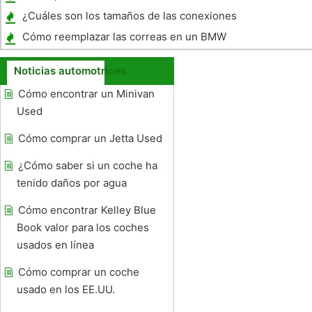
Honda 750 2002
¿Cuáles son los tamaños de las conexiones
para dos Kicker CVR15 DVCs?
Cómo reemplazar las correas en un BMW
325i
Noticias automotrices
Cómo encontrar un Minivan
Used
Cómo comprar un Jetta Used
¿Cómo saber si un coche ha
tenido daños por agua
Cómo encontrar Kelley Blue
Book valor para los coches
usados ​​en línea
Cómo comprar un coche
usado en los EE.UU.