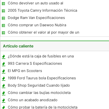
Información en Missouri
Cómo devolver un auto usado al
distribuidor
2005 Toyota Camry Información Técnica
Dodge Ram Van Especificaciones
Cómo comprar un Daewoo Nubira
Cómo obtener el valor al por mayor de un
vehículo
Artículo caliente
¿Dónde está la caja de fusibles en una
Harley Davidson Fatboy 1999 ?
993 Carrera S Especificaciones
El MPG en Scooters
1999 Ford Taurus bola Especificaciones
comunes de par
Body Shop Seguridad Cuando lijado
Cómo cambiar las bujías motocicleta
Cómo un acabado anodizado
Cómo probar la batería de la motocicleta