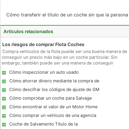
Cómo transferir el título de un coche sin que la persona
Artículos relacionados
Los riesgos de comprar Flota Coches
Compra vehículos de la flota puede ser una buena manera de
conseguir un precio más bajo en un coche particular. Sin
embargo, también puede ser una manera de conseguir
pegado con un coche de alto kilometraje que no ha sido
Cómo inspeccionar un auto usado
mantenido correctamente. El precio no debe ser el único
mecánicamente
factor en la compra de
Cómo ahorrar dinero mediante la compra de
dos a tres años-Old Car
Cómo descifrar los códigos de ajuste de GM
Cómo comprobar un coche para Salvage
Damage
Cómo encontrar el valor de un Motor Home
Cómo comprar un vehículo de una agencia
de alquiler
Coche de Salvamento Título de la